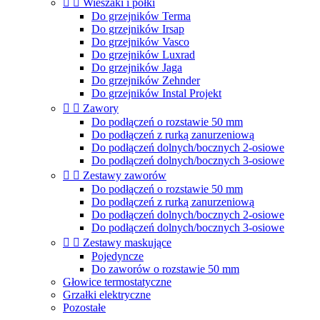


Wieszaki i półki
Do grzejników Terma
Do grzejników Irsap
Do grzejników Vasco
Do grzejników Luxrad
Do grzejników Jaga
Do grzejników Zehnder
Do grzejników Instal Projekt


Zawory
Do podłączeń o rozstawie 50 mm
Do podłączeń z rurką zanurzeniową
Do podłączeń dolnych/bocznych 2-osiowe
Do podłączeń dolnych/bocznych 3-osiowe


Zestawy zaworów
Do podłączeń o rozstawie 50 mm
Do podłączeń z rurką zanurzeniową
Do podłączeń dolnych/bocznych 2-osiowe
Do podłączeń dolnych/bocznych 3-osiowe


Zestawy maskujące
Pojedyncze
Do zaworów o rozstawie 50 mm
Głowice termostatyczne
Grzałki elektryczne
Pozostałe