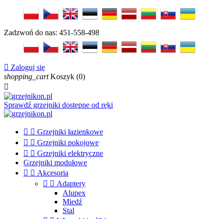
Zadzwoń do nas:
451-558-498

Zaloguj się
shopping_cart
Koszyk
(0)

Sprawdź grzejniki dostępne od ręki


Grzejniki łazienkowe


Grzejniki pokojowe


Grzejniki elektryczne
Grzejniki modułowe


Akcesoria


Adaptery
Alupex
Miedź
Stal