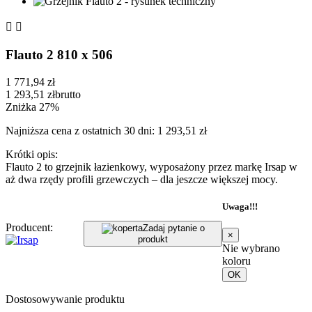


Flauto 2 810 x 506
1 771,94 zł
1 293,51 zł
brutto
Zniżka 27%
Najniższa cena z ostatnich 30 dni: 1 293,51 zł
Krótki opis:
Flauto 2 to grzejnik łazienkowy, wyposażony przez markę Irsap w
aż dwa rzędy profili grzewczych – dla jeszcze większej mocy.
Uwaga!!!
Producent:
Zadaj pytanie o
×
produkt
Nie wybrano
koloru
OK
Dostosowywanie produktu