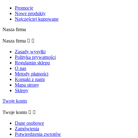
Promocje
Nowe produkty
Najczęściej kupowane
Nasza firma
Nasza firma


Zasady wysyłki
Polityka prywatności
Regulamin sklepu
O nas
Metody płatności
Kontakt z nami
Mapa strony
Sklepy
Twoje konto
Twoje konto


Dane osobowe
Zamówienia
Potwierdzenia zwrotów