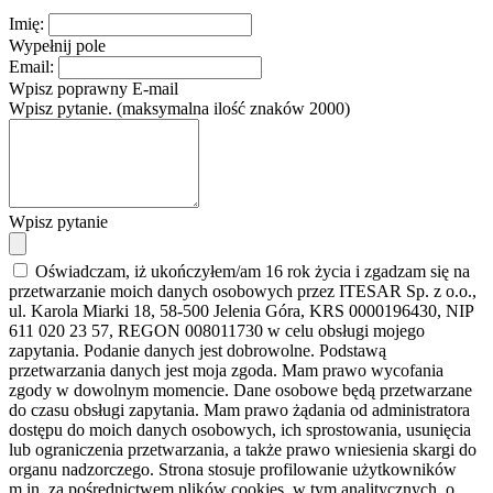
Imię:
Wypełnij pole
Email:
Wpisz poprawny E-mail
Wpisz pytanie. (maksymalna ilość znaków 2000)
Wpisz pytanie
Oświadczam, iż ukończyłem/am 16 rok życia i zgadzam się na
przetwarzanie moich danych osobowych przez ITESAR Sp. z o.o.,
ul. Karola Miarki 18, 58-500 Jelenia Góra, KRS 0000196430, NIP
611 020 23 57, REGON 008011730 w celu obsługi mojego
zapytania. Podanie danych jest dobrowolne. Podstawą
przetwarzania danych jest moja zgoda. Mam prawo wycofania
zgody w dowolnym momencie. Dane osobowe będą przetwarzane
do czasu obsługi zapytania. Mam prawo żądania od administratora
dostępu do moich danych osobowych, ich sprostowania, usunięcia
lub ograniczenia przetwarzania, a także prawo wniesienia skargi do
organu nadzorczego. Strona stosuje profilowanie użytkowników
m.in. za pośrednictwem plików cookies, w tym analitycznych, o