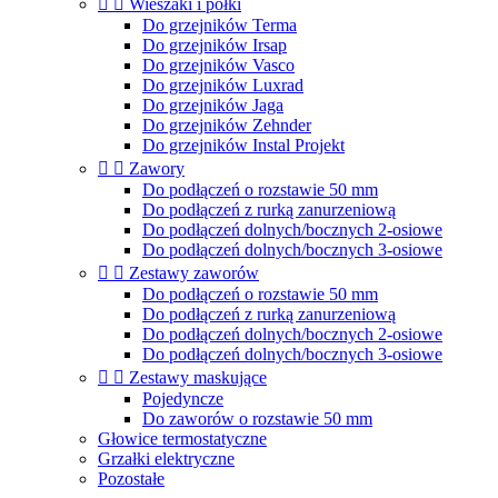


Wieszaki i półki
Do grzejników Terma
Do grzejników Irsap
Do grzejników Vasco
Do grzejników Luxrad
Do grzejników Jaga
Do grzejników Zehnder
Do grzejników Instal Projekt


Zawory
Do podłączeń o rozstawie 50 mm
Do podłączeń z rurką zanurzeniową
Do podłączeń dolnych/bocznych 2-osiowe
Do podłączeń dolnych/bocznych 3-osiowe


Zestawy zaworów
Do podłączeń o rozstawie 50 mm
Do podłączeń z rurką zanurzeniową
Do podłączeń dolnych/bocznych 2-osiowe
Do podłączeń dolnych/bocznych 3-osiowe


Zestawy maskujące
Pojedyncze
Do zaworów o rozstawie 50 mm
Głowice termostatyczne
Grzałki elektryczne
Pozostałe