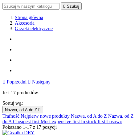

Szukaj
Strona główna
Akcesoria
Grzałki elektryczne
Wyczyść
Cena
zł
zł
Producenci
Zobacz produkty
17

Poprzedni

Następny
Jest 17 produktów.
Sortuj wg:
Nazwa, od A do Z

Trafność
Najpierw nowe produkty
Nazwa, od A do Z
Nazwa, od Z
do A
Cheapest first
Most expensive first
In stock first
Losowo
Pokazano 1-17 z 17 pozycji