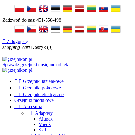
Zadzwoń do nas:
451-558-498

Zaloguj się
shopping_cart
Koszyk
(0)

Sprawdź grzejniki dostępne od ręki


Grzejniki łazienkowe


Grzejniki pokojowe


Grzejniki elektryczne
Grzejniki modułowe


Akcesoria


Adaptery
Alupex
Miedź
Stal