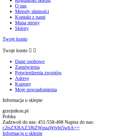
Regulamin sklepu
O nas
Metody płatności
Kontakt z nami
Mapa strony
Sklepy
Twoje konto
Twoje konto


Dane osobowe
Zamówienia
Potwierdzenia zwrotów
Adresy
Kupony
Moje powiadomienia
Informacja o sklepie
grzejnikon.pl
Polska
Zadzwoń do nas:
451-558-498
Napisz do nas:
c2tsZXBAZ3J6ZWpuaWtvbi5wbA==
Informacja o sklepie