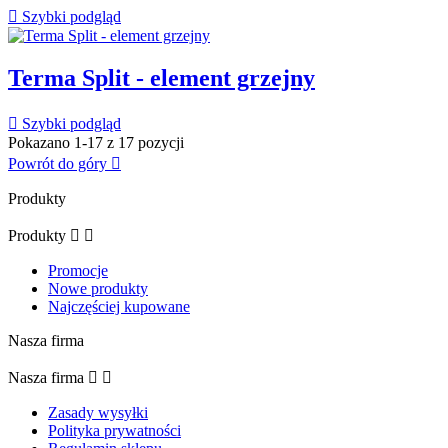

Szybki podgląd
Terma Split - element grzejny

Szybki podgląd
Pokazano 1-17 z 17 pozycji
Powrót do góry

Produkty
Produkty


Promocje
Nowe produkty
Najczęściej kupowane
Nasza firma
Nasza firma


Zasady wysyłki
Polityka prywatności