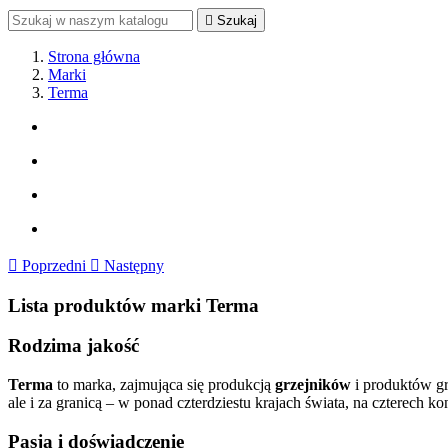

Szukaj
Strona główna
Marki
Terma

Poprzedni

Następny
Lista produktów marki Terma
Rodzima jakość
Terma
to marka, zajmująca się produkcją
grzejników
i produktów grz
ale i za granicą – w ponad czterdziestu krajach świata, na czterech ko
Pasja i doświadczenie