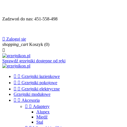
Zadzwoń do nas:
451-558-498

Zaloguj się
shopping_cart
Koszyk
(0)

Sprawdź grzejniki dostępne od ręki


Grzejniki łazienkowe


Grzejniki pokojowe


Grzejniki elektryczne
Grzejniki modułowe


Akcesoria


Adaptery
Alupex
Miedź
Stal