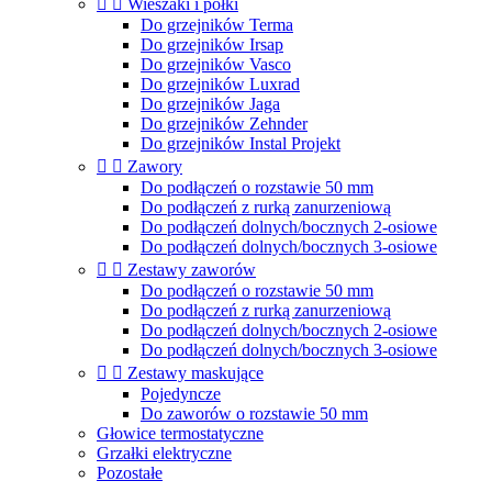


Wieszaki i półki
Do grzejników Terma
Do grzejników Irsap
Do grzejników Vasco
Do grzejników Luxrad
Do grzejników Jaga
Do grzejników Zehnder
Do grzejników Instal Projekt


Zawory
Do podłączeń o rozstawie 50 mm
Do podłączeń z rurką zanurzeniową
Do podłączeń dolnych/bocznych 2-osiowe
Do podłączeń dolnych/bocznych 3-osiowe


Zestawy zaworów
Do podłączeń o rozstawie 50 mm
Do podłączeń z rurką zanurzeniową
Do podłączeń dolnych/bocznych 2-osiowe
Do podłączeń dolnych/bocznych 3-osiowe


Zestawy maskujące
Pojedyncze
Do zaworów o rozstawie 50 mm
Głowice termostatyczne
Grzałki elektryczne
Pozostałe