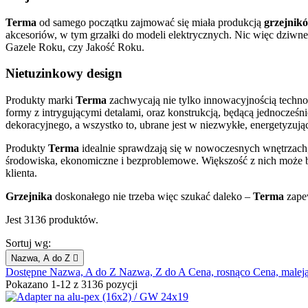
Terma
od samego początku zajmować się miała produkcją
grzejnik
akcesoriów, w tym grzałki do modeli elektrycznych. Nic więc dziwneg
Gazele Roku, czy Jakość Roku.
Nietuzinkowy design
Produkty marki
Terma
zachwycają nie tylko innowacyjnością technol
formy z intrygującymi detalami, oraz konstrukcją, będącą jednocześni
dekoracyjnego, a wszystko to, ubrane jest w niezwykłe, energetyzuj
Produkty
Terma
idealnie sprawdzają się w nowoczesnych wnętrzach,
środowiska, ekonomiczne i bezproblemowe. Większość z nich może by
klienta.
Grzejnika
doskonałego nie trzeba więc szukać daleko –
Terma
zapew
Jest 3136 produktów.
Sortuj wg:
Nazwa, A do Z

Dostępne
Nazwa, A do Z
Nazwa, Z do A
Cena, rosnąco
Cena, malej
Pokazano 1-12 z 3136 pozycji