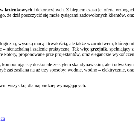
ów łazienkowych
i dekoracyjnych. Z biegiem czasu jej oferta wzbogac
o, że dziś poszczycić się może tysiącami zadowolonych klientów, oraz
ogiczną, wysoką mocą i trwałością, ale także wzornictwem, którego nie
e – nienachalną i szalenie praktyczną. Tak więc
grzejnik
, spełniający 
ące kolory, proponowane prze projektantów, oraz eleganckie wykończen
 komponując się doskonale ze stylem skandynawskim, ale i odważnymi 
ć zaś zasilana na aż trzy sposoby: wodnie, wodno – elektrycznie, or
ni wszystko, dla najbardziej wymagających.
ąco