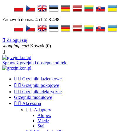
Zadzwoń do nas:
451-558-498

Zaloguj się
shopping_cart
Koszyk
(0)

Sprawdź grzejniki dostępne od ręki


Grzejniki łazienkowe


Grzejniki pokojowe


Grzejniki elektryczne
Grzejniki modułowe


Akcesoria


Adaptery
Alupex
Miedź
Stal