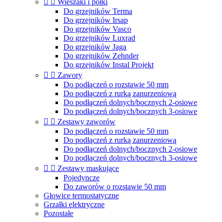


Wieszaki i półki
Do grzejników Terma
Do grzejników Irsap
Do grzejników Vasco
Do grzejników Luxrad
Do grzejników Jaga
Do grzejników Zehnder
Do grzejników Instal Projekt


Zawory
Do podłączeń o rozstawie 50 mm
Do podłączeń z rurką zanurzeniową
Do podłączeń dolnych/bocznych 2-osiowe
Do podłączeń dolnych/bocznych 3-osiowe


Zestawy zaworów
Do podłączeń o rozstawie 50 mm
Do podłączeń z rurką zanurzeniową
Do podłączeń dolnych/bocznych 2-osiowe
Do podłączeń dolnych/bocznych 3-osiowe


Zestawy maskujące
Pojedyncze
Do zaworów o rozstawie 50 mm
Głowice termostatyczne
Grzałki elektryczne
Pozostałe