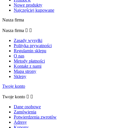
Nowe produkty
Najczęściej kupowane
Nasza firma
Nasza firma


Zasady wysyłki
Polityka prywatności
Regulamin sklepu
O nas
Metody płatności
Kontakt z nami
Mapa strony
Sklepy
Twoje konto
Twoje konto


Dane osobowe
Zamówienia
Potwierdzenia zwrotów
Adresy
Kupony