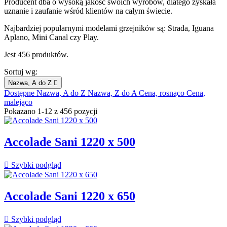
Producent dba o wysoką jakość swoich wyrobów, dlatego zyskała
uznanie i zaufanie wśród klientów na całym świecie.
Najbardziej popularnymi modelami grzejników są: Strada, Iguana
Aplano, Mini Canal czy Play.
Jest 456 produktów.
Sortuj wg:
Nazwa, A do Z

Dostępne
Nazwa, A do Z
Nazwa, Z do A
Cena, rosnąco
Cena,
malejąco
Pokazano 1-12 z 456 pozycji
Accolade Sani 1220 x 500

Szybki podgląd
Accolade Sani 1220 x 650

Szybki podgląd