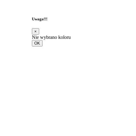
Uwaga!!!
×
Nie wybrano koloru
OK