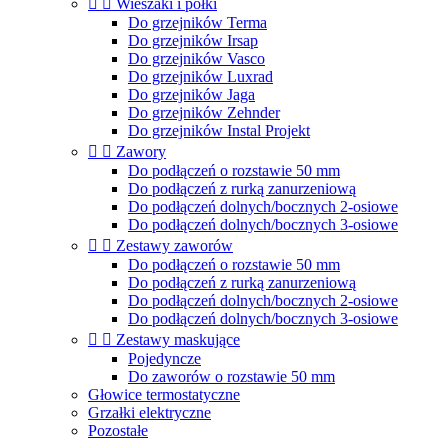


Wieszaki i półki
Do grzejników Terma
Do grzejników Irsap
Do grzejników Vasco
Do grzejników Luxrad
Do grzejników Jaga
Do grzejników Zehnder
Do grzejników Instal Projekt


Zawory
Do podłączeń o rozstawie 50 mm
Do podłączeń z rurką zanurzeniową
Do podłączeń dolnych/bocznych 2-osiowe
Do podłączeń dolnych/bocznych 3-osiowe


Zestawy zaworów
Do podłączeń o rozstawie 50 mm
Do podłączeń z rurką zanurzeniową
Do podłączeń dolnych/bocznych 2-osiowe
Do podłączeń dolnych/bocznych 3-osiowe


Zestawy maskujące
Pojedyncze
Do zaworów o rozstawie 50 mm
Głowice termostatyczne
Grzałki elektryczne
Pozostałe