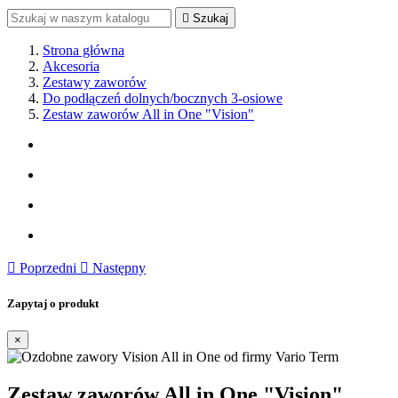

Szukaj
Strona główna
Akcesoria
Zestawy zaworów
Do podłączeń dolnych/bocznych 3-osiowe
Zestaw zaworów All in One "Vision"

Poprzedni

Następny
Zapytaj o produkt
×
Zestaw zaworów All in One "Vision"