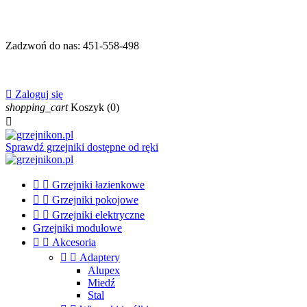
Zadzwoń do nas:
451-558-498

Zaloguj się
shopping_cart
Koszyk
(0)

Sprawdź grzejniki dostępne od ręki


Grzejniki łazienkowe


Grzejniki pokojowe


Grzejniki elektryczne
Grzejniki modułowe


Akcesoria


Adaptery
Alupex
Miedź
Stal