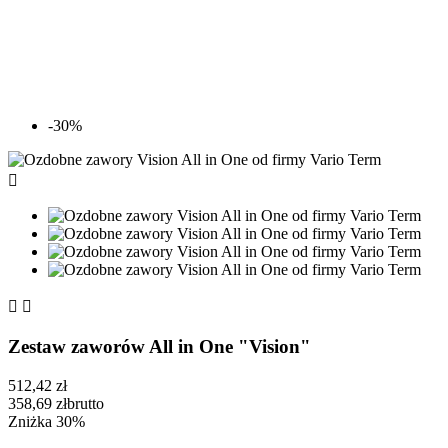
-30%



Zestaw zaworów All in One "Vision"
512,42 zł
358,69 zł
brutto
Zniżka 30%