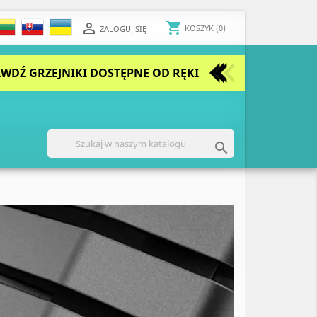
shopping_cart

KOSZYK
(0)
ZALOGUJ SIĘ
WDŹ GRZEJNIKI DOSTĘPNE OD RĘKI

Następny