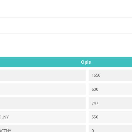
Opis
1650
600
747
OLNY
550
OCZNY
0