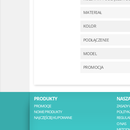
MATERIAŁ
KOLOR
PODŁĄCZENIE
MODEL
PROMOCJA
PRODUKTY
NASZA
PROMOCJE
ZASADY 
NOWE PRODUKTY
POLITYK
NAJCZĘŚCIEJ KUPOWANE
REGULA
O NAS
METODY