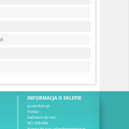
WE
INFORMACJA O SKLEPIE
grzejnikon.pl
Polska
Zadzwoń do nas:
451-558-498
Napisz do nas:
sklep@grzejnikon.pl