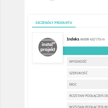
SZCZEGÓŁY PRODUKTU
Indeks
AMBR-60/170-m
WYSOKOŚĆ
SZEROKOŚĆ
MOC
ROZSTAW PODŁĄCZEŃ D
ROZSTAW PODŁĄCZEŃ B