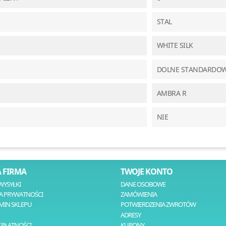
STAL
WHITE SILK
DOLNE STANDARDO
AMBRA R
NIE
 FIRMA
TWOJE KONTO
WYSYŁKI
DANE OSOBOWE
A PRYWATNOŚCI
ZAMÓWIENIA
MIN SKLEPU
POTWIERDZENIA ZWROTÓW
ADRESY
 PŁATNOŚCI
KUPONY