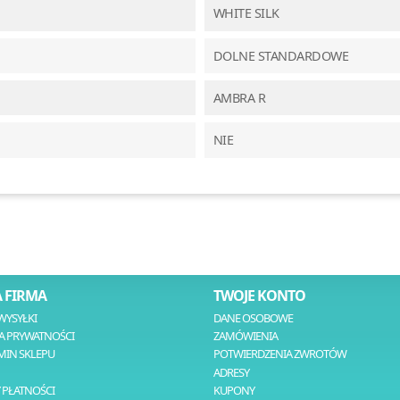
WHITE SILK
DOLNE STANDARDOWE
AMBRA R
NIE
 FIRMA
TWOJE KONTO
WYSYŁKI
DANE OSOBOWE
A PRYWATNOŚCI
ZAMÓWIENIA
MIN SKLEPU
POTWIERDZENIA ZWROTÓW
ADRESY
 PŁATNOŚCI
KUPONY