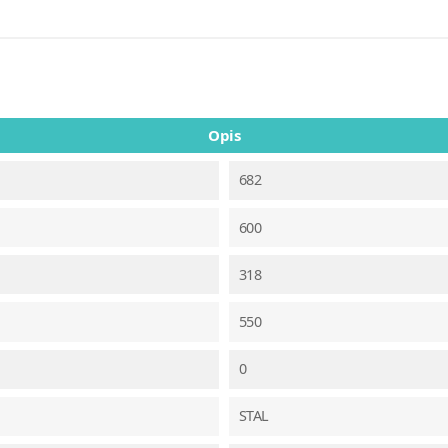
Opis
682
600
318
550
0
STAL