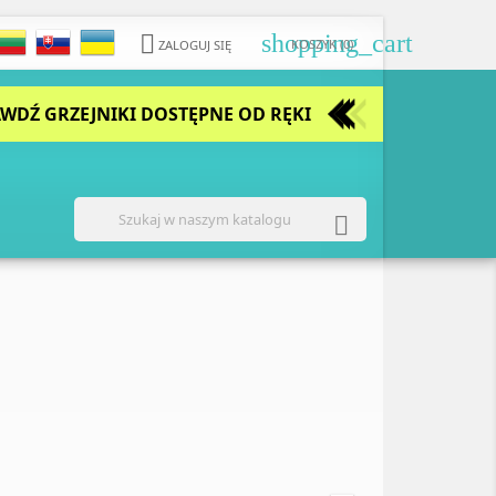
shopping_cart

KOSZYK
(0)
ZALOGUJ SIĘ
WDŹ GRZEJNIKI DOSTĘPNE OD RĘKI

Następny