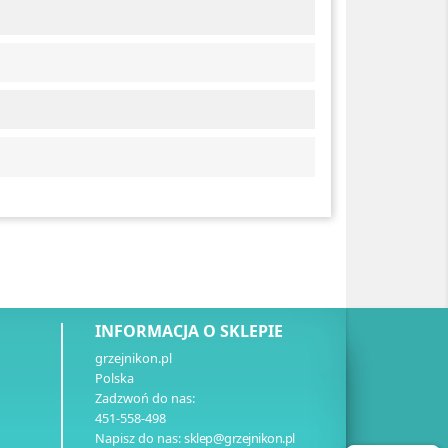
INFORMACJA O SKLEPIE
grzejnikon.pl
Polska
Zadzwoń do nas:
451-558-498
Napisz do nas:
sklep@grzejnikon.pl