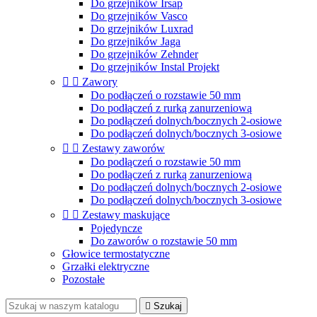
Do grzejników Irsap
Do grzejników Vasco
Do grzejników Luxrad
Do grzejników Jaga
Do grzejników Zehnder
Do grzejników Instal Projekt


Zawory
Do podłączeń o rozstawie 50 mm
Do podłączeń z rurką zanurzeniową
Do podłączeń dolnych/bocznych 2-osiowe
Do podłączeń dolnych/bocznych 3-osiowe


Zestawy zaworów
Do podłączeń o rozstawie 50 mm
Do podłączeń z rurką zanurzeniową
Do podłączeń dolnych/bocznych 2-osiowe
Do podłączeń dolnych/bocznych 3-osiowe


Zestawy maskujące
Pojedyncze
Do zaworów o rozstawie 50 mm
Głowice termostatyczne
Grzałki elektryczne
Pozostałe

Szukaj