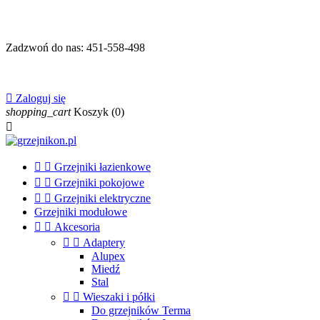
Zadzwoń do nas:
451-558-498

Zaloguj się
shopping_cart
Koszyk
(0)



Grzejniki łazienkowe


Grzejniki pokojowe


Grzejniki elektryczne
Grzejniki modułowe


Akcesoria


Adaptery
Alupex
Miedź
Stal


Wieszaki i półki
Do grzejników Terma