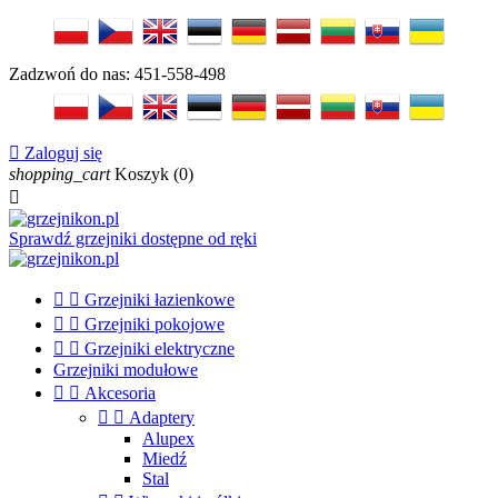
Zadzwoń do nas:
451-558-498

Zaloguj się
shopping_cart
Koszyk
(0)

Sprawdź grzejniki dostępne od ręki


Grzejniki łazienkowe


Grzejniki pokojowe


Grzejniki elektryczne
Grzejniki modułowe


Akcesoria


Adaptery
Alupex
Miedź
Stal