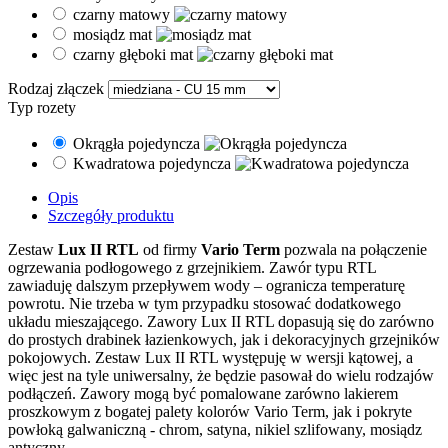
czarny matowy
mosiądz mat
czarny głęboki mat
Rodzaj złączek
Typ rozety
Okrągła pojedyncza
Kwadratowa pojedyncza
Opis
Szczegóły produktu
Zestaw
Lux II RTL
od firmy
Vario Term
pozwala na połączenie
ogrzewania podłogowego z grzejnikiem. Zawór typu RTL
zawiaduję dalszym przepływem wody – ogranicza temperaturę
powrotu. Nie trzeba w tym przypadku stosować dodatkowego
układu mieszającego. Zawory Lux II RTL dopasują się do zarówno
do prostych drabinek łazienkowych, jak i dekoracyjnych grzejników
pokojowych. Zestaw Lux II RTL występuję w wersji kątowej, a
więc jest na tyle uniwersalny, że będzie pasował do wielu rodzajów
podłączeń. Zawory mogą być pomalowane zarówno lakierem
proszkowym z bogatej palety kolorów Vario Term, jak i pokryte
powłoką galwaniczną - chrom, satyna, nikiel szlifowany, mosiądz
antyczny.