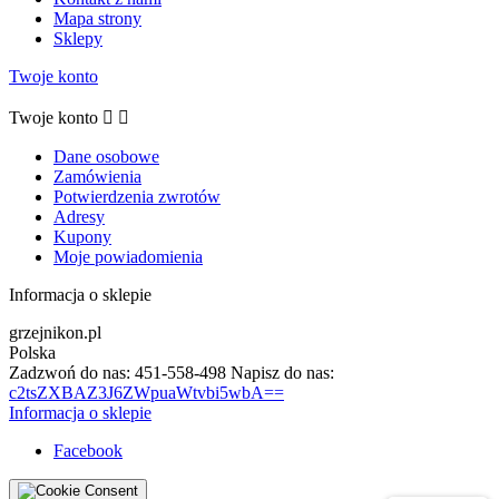
Mapa strony
Sklepy
Twoje konto
Twoje konto


Dane osobowe
Zamówienia
Potwierdzenia zwrotów
Adresy
Kupony
Moje powiadomienia
Informacja o sklepie
grzejnikon.pl
Polska
Zadzwoń do nas:
451-558-498
Napisz do nas:
c2tsZXBAZ3J6ZWpuaWtvbi5wbA==
Informacja o sklepie
Facebook