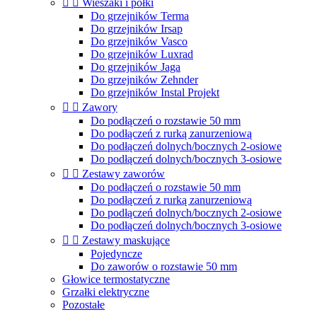


Wieszaki i półki
Do grzejników Terma
Do grzejników Irsap
Do grzejników Vasco
Do grzejników Luxrad
Do grzejników Jaga
Do grzejników Zehnder
Do grzejników Instal Projekt


Zawory
Do podłączeń o rozstawie 50 mm
Do podłączeń z rurką zanurzeniową
Do podłączeń dolnych/bocznych 2-osiowe
Do podłączeń dolnych/bocznych 3-osiowe


Zestawy zaworów
Do podłączeń o rozstawie 50 mm
Do podłączeń z rurką zanurzeniową
Do podłączeń dolnych/bocznych 2-osiowe
Do podłączeń dolnych/bocznych 3-osiowe


Zestawy maskujące
Pojedyncze
Do zaworów o rozstawie 50 mm
Głowice termostatyczne
Grzałki elektryczne
Pozostałe