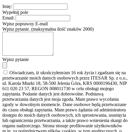
Imię:
Wypełnij pole
Email:
Wpisz poprawny E-mail
Wpisz pytanie. (maksymalna ilość znaków 2000)
Wpisz pytanie
Oświadczam, iż ukończyłem/am 16 rok życia i zgadzam się na
przetwarzanie moich danych osobowych przez ITESAR Sp. z o.o.,
ul. Karola Miarki 18, 58-500 Jelenia Góra, KRS 0000196430, NIP
611 020 23 57, REGON 008011730 w celu obsługi mojego
zapytania. Podanie danych jest dobrowolne. Podstawą
przetwarzania danych jest moja zgoda. Mam prawo wycofania
zgody w dowolnym momencie. Dane osobowe będą przetwarzane
do czasu obsługi zapytania. Mam prawo żądania od administratora
dostępu do moich danych osobowych, ich sprostowania, usunięcia
lub ograniczenia przetwarzania, a także prawo wniesienia skargi do
organu nadzorczego. Strona stosuje profilowanie użytkowników
m.in. za pośrednictwem plików cookies, w tym analitycznych, o