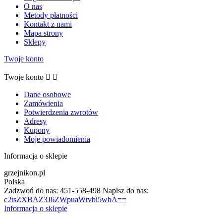
O nas
Metody płatności
Kontakt z nami
Mapa strony
Sklepy
Twoje konto
Twoje konto


Dane osobowe
Zamówienia
Potwierdzenia zwrotów
Adresy
Kupony
Moje powiadomienia
Informacja o sklepie
grzejnikon.pl
Polska
Zadzwoń do nas:
451-558-498
Napisz do nas:
c2tsZXBAZ3J6ZWpuaWtvbi5wbA==
Informacja o sklepie