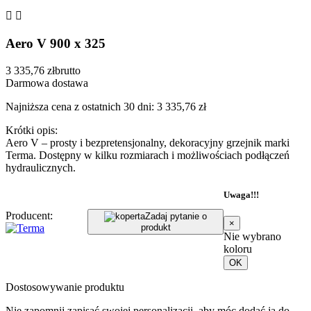


Aero V 900 x 325
3 335,76 zł
brutto
Darmowa dostawa
Najniższa cena z ostatnich 30 dni: 3 335,76 zł
Krótki opis:
Aero V – prosty i bezpretensjonalny, dekoracyjny grzejnik marki
Terma. Dostępny w kilku rozmiarach i możliwościach podłączeń
hydraulicznych.
Uwaga!!!
Producent:
Zadaj pytanie o
×
produkt
Nie wybrano
koloru
OK
Dostosowywanie produktu
Nie zapomnij zapisać swojej personalizacji, aby móc dodać ją do