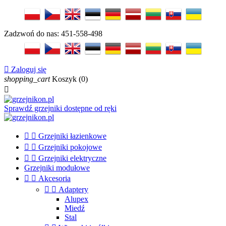
Zadzwoń do nas:
451-558-498

Zaloguj się
shopping_cart
Koszyk
(0)

Sprawdź grzejniki dostępne od ręki


Grzejniki łazienkowe


Grzejniki pokojowe


Grzejniki elektryczne
Grzejniki modułowe


Akcesoria


Adaptery
Alupex
Miedź
Stal