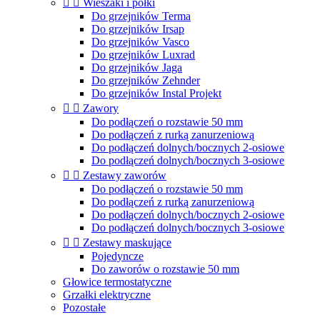


Wieszaki i półki
Do grzejników Terma
Do grzejników Irsap
Do grzejników Vasco
Do grzejników Luxrad
Do grzejników Jaga
Do grzejników Zehnder
Do grzejników Instal Projekt


Zawory
Do podłączeń o rozstawie 50 mm
Do podłączeń z rurką zanurzeniową
Do podłączeń dolnych/bocznych 2-osiowe
Do podłączeń dolnych/bocznych 3-osiowe


Zestawy zaworów
Do podłączeń o rozstawie 50 mm
Do podłączeń z rurką zanurzeniową
Do podłączeń dolnych/bocznych 2-osiowe
Do podłączeń dolnych/bocznych 3-osiowe


Zestawy maskujące
Pojedyncze
Do zaworów o rozstawie 50 mm
Głowice termostatyczne
Grzałki elektryczne
Pozostałe