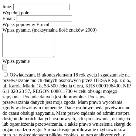
Imię:
Wypełnij pole
Email:
Wpisz poprawny E-mail
Wpisz pytanie. (maksymalna ilość znaków 2000)
Wpisz pytanie
Oświadczam, iż ukończyłem/am 16 rok życia i zgadzam się na
przetwarzanie moich danych osobowych przez ITESAR Sp. z o.o.,
ul. Karola Miarki 18, 58-500 Jelenia Góra, KRS 0000196430, NIP
611 020 23 57, REGON 008011730 w celu obsługi mojego
zapytania. Podanie danych jest dobrowolne. Podstawą
przetwarzania danych jest moja zgoda. Mam prawo wycofania
zgody w dowolnym momencie. Dane osobowe będą przetwarzane
do czasu obsługi zapytania. Mam prawo żądania od administratora
dostępu do moich danych osobowych, ich sprostowania, usunięcia
lub ograniczenia przetwarzania, a także prawo wniesienia skargi do
organu nadzorczego. Strona stosuje profilowanie użytkowników
m.in. za pośrednictwem plików cookies, w tym analitycznych, o