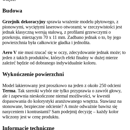
Budowa
Grzejnik dekoracyjny
sprawia wrażenie modelu płytowego, z
pionowymi, wyciętymi laserowo otworami; w rzeczywistości jest
jednak klasyczną wersją stalową, z profilami grzewczymi o
przekroju, mierzącym 70 x 11 mm. Zadbano jednak o to, by jego
powierzchnia była całkowicie gładka i jednolita.
Aero V
nie musi rzucać się w oczy, zdecydowanie jednak może; to
jeden z takich produktów, których efekt finalny w dużej mierze
zależeć będzie od dobranego indywidualnie koloru.
Wykończenie powierzchni
Model lakierowany jest proszkowo na jeden z około 250 odcieni
Terma
. Tak szeroki wybór nie tylko przyprawia o zawrót głowy,
ale i zapewnia nieskończone niemal możliwości, w kwestii
dopasowania do kolorystyki aranżowanego wnętrza. Stawiasz na
stonowane, bezpieczne odcienie? A może odważnie bawisz się
nasyceniem i kontrastami? Sam podejmij decyzję – każdy kolor
wliczony jest w cenę produktu.
Informacje techniczne