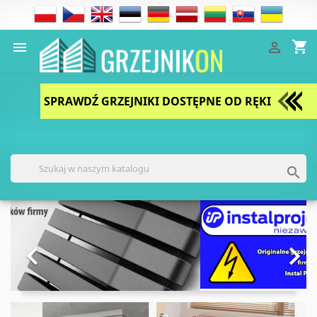
shopping_cart


SPRAWDŹ GRZEJNIKI DOSTĘPNE OD RĘKI

Poprzedni
Nast

