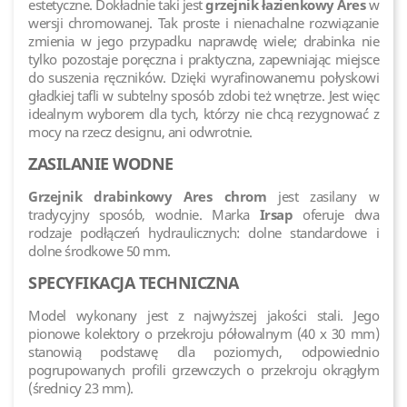
estetyczne. Dokładnie taki jest
grzejnik łazienkowy Ares
w
wersji chromowanej. Tak proste i nienachalne rozwiązanie
zmienia w jego przypadku naprawdę wiele; drabinka nie
tylko pozostaje poręczna i praktyczna, zapewniając miejsce
do suszenia ręczników. Dzięki wyrafinowanemu połyskowi
gładkiej tafli w subtelny sposób zdobi też wnętrze. Jest więc
idealnym wyborem dla tych, którzy nie chcą rezygnować z
mocy na rzecz designu, ani odwrotnie.
ZASILANIE WODNE
Grzejnik drabinkowy Ares chrom
jest zasilany w
tradycyjny sposób, wodnie. Marka
Irsap
oferuje dwa
rodzaje podłączeń hydraulicznych: dolne standardowe i
dolne środkowe 50 mm.
SPECYFIKACJA TECHNICZNA
Model wykonany jest z najwyższej jakości stali. Jego
pionowe kolektory o przekroju półowalnym (40 x 30 mm)
stanowią podstawę dla poziomych, odpowiednio
pogrupowanych profili grzewczych o przekroju okrągłym
(średnicy 23 mm).