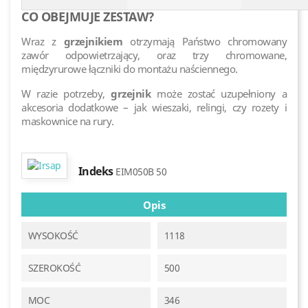
CO OBEJMUJE ZESTAW?
Wraz z
grzejnikiem
otrzymają Państwo chromowany
zawór odpowietrzający, oraz trzy chromowane,
międzyrurowe łączniki do montażu naściennego.
W razie potrzeby,
grzejnik
może zostać uzupełniony a
akcesoria dodatkowe – jak wieszaki, relingi, czy rozety i
maskownice na rury.
Indeks
EIM050B 50
Opis
WYSOKOŚĆ
1118
SZEROKOŚĆ
500
MOC
346