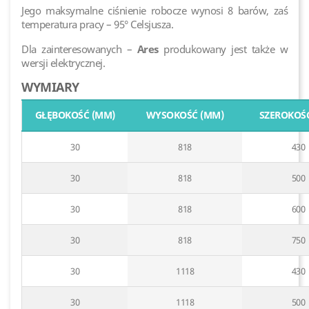
Jego maksymalne ciśnienie robocze wynosi 8 barów, zaś
temperatura pracy – 95° Celsjusza.
Dla zainteresowanych –
Ares
produkowany jest także w
wersji elektrycznej.
WYMIARY
GŁĘBOKOŚĆ (MM)
WYSOKOŚĆ (MM)
SZEROKOŚ
30
818
430
30
818
500
30
818
600
30
818
750
30
1118
430
30
1118
500