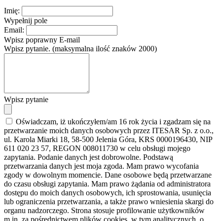
Imię:
Wypełnij pole
Email:
Wpisz poprawny E-mail
Wpisz pytanie. (maksymalna ilość znaków 2000)
Wpisz pytanie
Oświadczam, iż ukończyłem/am 16 rok życia i zgadzam się na
przetwarzanie moich danych osobowych przez ITESAR Sp. z o.o.,
ul. Karola Miarki 18, 58-500 Jelenia Góra, KRS 0000196430, NIP
611 020 23 57, REGON 008011730 w celu obsługi mojego
zapytania. Podanie danych jest dobrowolne. Podstawą
przetwarzania danych jest moja zgoda. Mam prawo wycofania
zgody w dowolnym momencie. Dane osobowe będą przetwarzane
do czasu obsługi zapytania. Mam prawo żądania od administratora
dostępu do moich danych osobowych, ich sprostowania, usunięcia
lub ograniczenia przetwarzania, a także prawo wniesienia skargi do
organu nadzorczego. Strona stosuje profilowanie użytkowników
m.in. za pośrednictwem plików cookies, w tym analitycznych, o