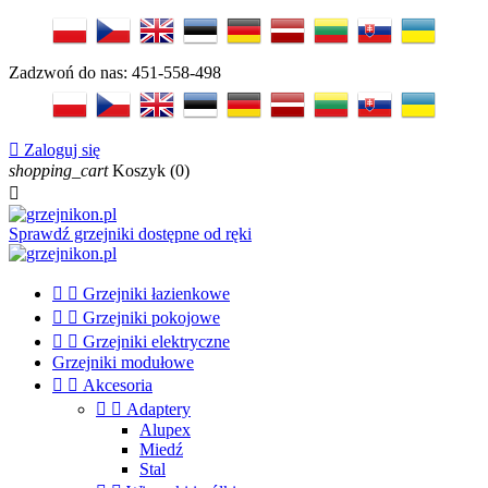
Zadzwoń do nas:
451-558-498

Zaloguj się
shopping_cart
Koszyk
(0)

Sprawdź grzejniki dostępne od ręki


Grzejniki łazienkowe


Grzejniki pokojowe


Grzejniki elektryczne
Grzejniki modułowe


Akcesoria


Adaptery
Alupex
Miedź
Stal