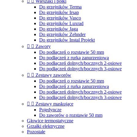


Wieszaki i półki
Do grzejników Terma
Do grzejników Irsap
Do grzejników Vasco
Do grzejników Luxrad
Do grzejników Jaga
Do grzejników Zehnder
Do grzejników Instal Projekt


Zawory
Do podłączeń o rozstawie 50 mm
Do podłączeń z rurką zanurzeniową
Do podłączeń dolnych/bocznych 2-osiowe
Do podłączeń dolnych/bocznych 3-osiowe


Zestawy zaworów
Do podłączeń o rozstawie 50 mm
Do podłączeń z rurką zanurzeniową
Do podłączeń dolnych/bocznych 2-osiowe
Do podłączeń dolnych/bocznych 3-osiowe


Zestawy maskujące
Pojedyncze
Do zaworów o rozstawie 50 mm
Głowice termostatyczne
Grzałki elektryczne
Pozostałe