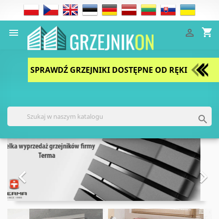
shopping_cart


SPRAWDŹ GRZEJNIKI DOSTĘPNE OD RĘKI

Poprzedni
Nast

