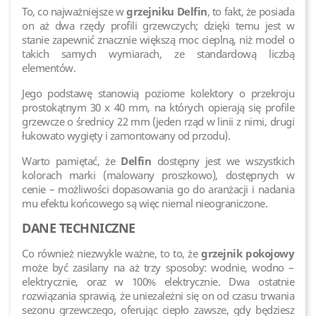
To, co najważniejsze w
grzejniku Delfin
, to fakt, że posiada
on aż dwa rzędy profili grzewczych; dzięki temu jest w
stanie zapewnić znacznie większą moc cieplną, niż model o
takich samych wymiarach, ze standardową liczbą
elementów.
Jego podstawę stanowią poziome kolektory o przekroju
prostokątnym 30 x 40 mm, na których opierają się profile
grzewcze o średnicy 22 mm (jeden rząd w linii z nimi, drugi
łukowato wygięty i zamontowany od przodu).
Warto pamiętać, że
Delfin
dostępny jest we wszystkich
kolorach marki (malowany proszkowo), dostępnych w
cenie – możliwości dopasowania go do aranżacji i nadania
mu efektu końcowego są więc niemal nieograniczone.
DANE TECHNICZNE
Co również niezwykle ważne, to to, że
grzejnik pokojowy
może być zasilany na aż trzy sposoby: wodnie, wodno –
elektrycznie, oraz w 100% elektrycznie. Dwa ostatnie
rozwiązania sprawią, że uniezależni się on od czasu trwania
sezonu grzewczego, oferując ciepło zawsze, gdy będziesz