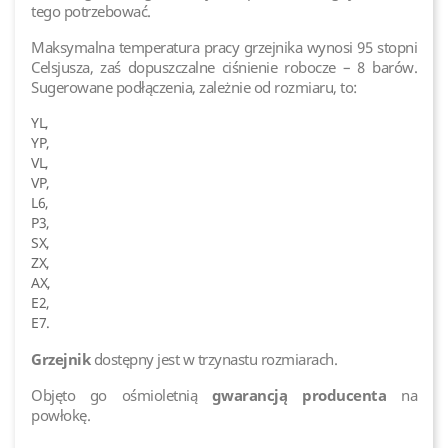
tego potrzebować.
Maksymalna temperatura pracy grzejnika wynosi 95 stopni
Celsjusza, zaś dopuszczalne ciśnienie robocze – 8 barów.
Sugerowane podłączenia, zależnie od rozmiaru, to:
YL,
YP,
VL,
VP,
L6,
P3,
SX,
ZX,
AX,
E2,
E7.
Grzejnik
dostępny jest w trzynastu rozmiarach.
Objęto go ośmioletnią
gwarancją producenta
na
powłokę.