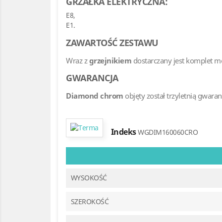
GRZAŁKA ELEKTRYCZNA:
E8,
E1.
ZAWARTOŚĆ ZESTAWU
Wraz z
grzejnikiem
dostarczany jest komplet m
GWARANCJA
Diamond chrom
objęty został trzyletnią gwara
Indeks
WGDIM160060CRO
WYSOKOŚĆ
SZEROKOŚĆ