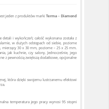
 jest jeden z produktów marki
Terma
–
Diamond
 detali i wykończeń; całość wykonana została z
ularnie, w dużych odstępach od siebie, poziome
we, mierzący 30 x 30 mm, poziome – 25 x 25 mm.
a, jak kuchnie, czy salony. Jednocześnie, jego
czne z pewnością zwiększą dodatkowe, opcjonalne
znej, która dzięki swojemu lustrzanemu efektowi
rza.
ymalna temperatura jego pracy wynosi 95 stopni