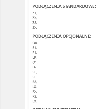
PODŁĄCZENIA STANDARDOWE:
Z1,
ZX,
Z8,
SX.
PODŁĄCZENIA OPCJONALNE:
O8,
51,
P1,
LP,
O1,
L6,
5P,
5L,
58,
L8,
PX,
P3,
LX.