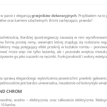
 w parze z elegancją
grzejników dekoracyjnych
. Przykładem na to
ałów oraz kamieni szlachetnych. Brzmi zachęcająco, prawda?
zlachetnością. Bardziej spostrzegawczy zauważą w nim wyrafinowanie
a formę prostej ramy, wewnątrz której znajdują się rozłożone reg
olektory mają potęgujący efekt przekrój w kształcie rombu – piono
ć może więc nie tylko łazienkę, ale i pozostałe wnętrza mieszkani
anie go jako suszarki na ręczniki. Funkcjonalność i walory estety
 za sprawą eleganckiego wykończenia powierzchni: powłoki galwanic
 jednocześnie jest bardzo uniwersalna, niezależnie od kolorystyki wnęt
OND CHROM
wodnie, wodno – elektrycznie, oraz całkowicie elektrycznie. Maks
a 10 barów.