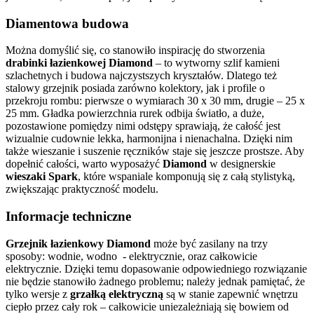
Diamentowa budowa
Można domyślić się, co stanowiło inspirację do stworzenia
drabinki łazienkowej Diamond
– to wytworny szlif kamieni
szlachetnych i budowa najczystszych kryształów. Dlatego też
stalowy grzejnik posiada zarówno kolektory, jak i profile o
przekroju rombu: pierwsze o wymiarach 30 x 30 mm, drugie – 25 x
25 mm. Gładka powierzchnia rurek odbija światło, a duże,
pozostawione pomiędzy nimi odstępy sprawiają, że całość jest
wizualnie cudownie lekka, harmonijna i nienachalna. Dzięki nim
także wieszanie i suszenie ręczników staje się jeszcze prostsze. Aby
dopełnić całości, warto wyposażyć
Diamond
w designerskie
wieszaki
Spark
, które wspaniale komponują się z całą stylistyką,
zwiększając praktyczność modelu.
Informacje techniczne
Grzejnik łazienkowy Diamond
może być zasilany na trzy
sposoby: wodnie, wodno - elektrycznie, oraz całkowicie
elektrycznie. Dzięki temu dopasowanie odpowiedniego rozwiązanie
nie będzie stanowiło żadnego problemu; należy jednak pamiętać, że
tylko wersje z
grzałką elektryczną
są w stanie zapewnić wnętrzu
ciepło przez cały rok – całkowicie uniezależniają się bowiem od