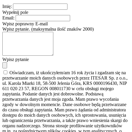
Imię:
Wypełnij pole
Email:
Wpisz poprawny E-mail
Wpisz pytanie. (maksymalna ilość znaków 2000)
Wpisz pytanie
Oświadczam, iż ukończyłem/am 16 rok życia i zgadzam się na
przetwarzanie moich danych osobowych przez ITESAR Sp. z o.o.,
ul. Karola Miarki 18, 58-500 Jelenia Góra, KRS 0000196430, NIP
611 020 23 57, REGON 008011730 w celu obsługi mojego
zapytania. Podanie danych jest dobrowolne. Podstawą
przetwarzania danych jest moja zgoda. Mam prawo wycofania
zgody w dowolnym momencie. Dane osobowe będą przetwarzane
do czasu obsługi zapytania. Mam prawo żądania od administratora
dostępu do moich danych osobowych, ich sprostowania, usunięcia
lub ograniczenia przetwarzania, a także prawo wniesienia skargi do
organu nadzorczego. Strona stosuje profilowanie użytkowników
m.in. za pośrednictwem plików cookies, w tym analitycznych, o