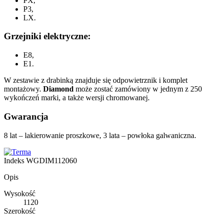
PX,
P3,
LX.
Grzejniki elektryczne:
E8,
E1.
W zestawie z drabinką znajduje się odpowietrznik i komplet
montażowy.
Diamond
może zostać zamówiony w jednym z 250
wykończeń marki, a także wersji chromowanej.
Gwarancja
8 lat – lakierowanie proszkowe, 3 lata – powłoka galwaniczna.
Indeks
WGDIM112060
Opis
Wysokość
1120
Szerokość