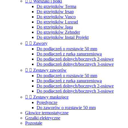


Wieszaki i półki
Do grzejników Terma
Do grzejników Irsap
Do grzejników Vasco
Do grzejników Luxrad
Do grzejników Jaga
Do grzejników Zehnder
Do grzejników Instal Projekt


Zawory
Do podłączeń o rozstawie 50 mm
Do podłączeń z rurką zanurzeniową
Do podłączeń dolnych/bocznych 2-osiowe
Do podłączeń dolnych/bocznych 3-osiowe


Zestawy zaworów
Do podłączeń o rozstawie 50 mm
Do podłączeń z rurką zanurzeniową
Do podłączeń dolnych/bocznych 2-osiowe
Do podłączeń dolnych/bocznych 3-osiowe


Zestawy maskujące
Pojedyncze
Do zaworów o rozstawie 50 mm
Głowice termostatyczne
Grzałki elektryczne
Pozostałe