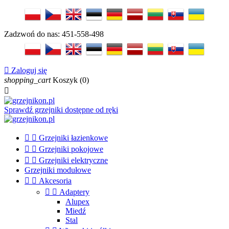
Zadzwoń do nas:
451-558-498

Zaloguj się
shopping_cart
Koszyk
(0)

Sprawdź grzejniki dostępne od ręki


Grzejniki łazienkowe


Grzejniki pokojowe


Grzejniki elektryczne
Grzejniki modułowe


Akcesoria


Adaptery
Alupex
Miedź
Stal