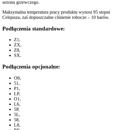
sezonu grzewczego.
Maksymalna temperatura pracy produktu wynosi 95 stopni
Celsjusza, zaś dopuszczalne ciśnienie robocze – 10 barów.
Podłączenia standardowe:
Z1,
ZX,
Z8,
SX.
Podłączenia opcjonalne:
O8,
51,
P1,
LP,
O1,
L6,
5P,
5L,
58,
L8,