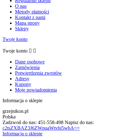
Regulamin sklepu
O nas
Metody płatności
Kontakt z nami
Mapa strony
Sklepy
Twoje konto
Twoje konto


Dane osobowe
Zamówienia
Potwierdzenia zwrotów
Adresy
Kupony
Moje powiadomienia
Informacja o sklepie
grzejnikon.pl
Polska
Zadzwoń do nas:
451-558-498
Napisz do nas:
c2tsZXBAZ3J6ZWpuaWtvbi5wbA==
Informacja o sklepie