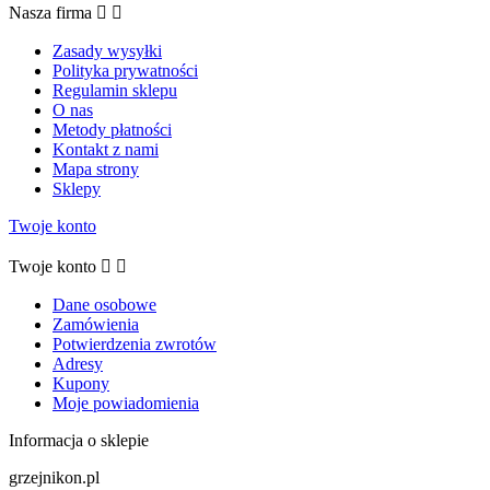
Nasza firma


Zasady wysyłki
Polityka prywatności
Regulamin sklepu
O nas
Metody płatności
Kontakt z nami
Mapa strony
Sklepy
Twoje konto
Twoje konto


Dane osobowe
Zamówienia
Potwierdzenia zwrotów
Adresy
Kupony
Moje powiadomienia
Informacja o sklepie
grzejnikon.pl