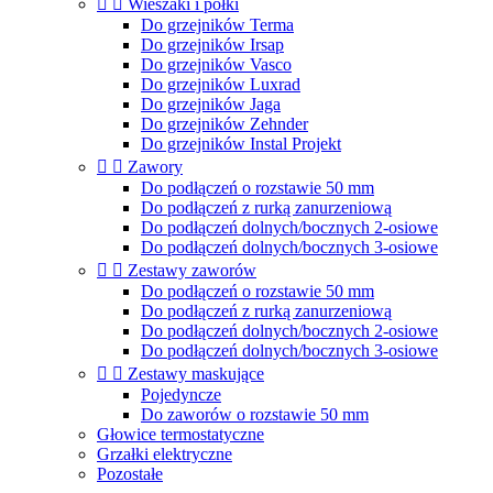


Wieszaki i półki
Do grzejników Terma
Do grzejników Irsap
Do grzejników Vasco
Do grzejników Luxrad
Do grzejników Jaga
Do grzejników Zehnder
Do grzejników Instal Projekt


Zawory
Do podłączeń o rozstawie 50 mm
Do podłączeń z rurką zanurzeniową
Do podłączeń dolnych/bocznych 2-osiowe
Do podłączeń dolnych/bocznych 3-osiowe


Zestawy zaworów
Do podłączeń o rozstawie 50 mm
Do podłączeń z rurką zanurzeniową
Do podłączeń dolnych/bocznych 2-osiowe
Do podłączeń dolnych/bocznych 3-osiowe


Zestawy maskujące
Pojedyncze
Do zaworów o rozstawie 50 mm
Głowice termostatyczne
Grzałki elektryczne
Pozostałe