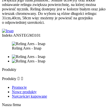
zwiększa jego funkcjonalność. Solidne uchwyty oraz lekkie
odstawanie relingu zwiększa powierzchnię, na której można
powiesić ręcznik. Reling dostepny jest w kolorze białym oraz jako
wieszak chromowany. Do wyboru są różne długości relingu:
31cm,40cm, 58cm więc możemy je powiesić na grzejniku
o odpowiedniej szerokości.
Indeks
ANSTEGM3101
Reling Ares - Irsap
Produkty
Produkty


Promocje
Nowe produkty
Najczęściej kupowane
Nasza firma