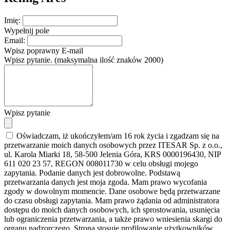
Imię:
Wypełnij pole
Email:
Wpisz poprawny E-mail
Wpisz pytanie. (maksymalna ilość znaków 2000)
Wpisz pytanie
Oświadczam, iż ukończyłem/am 16 rok życia i zgadzam się na
przetwarzanie moich danych osobowych przez ITESAR Sp. z o.o.,
ul. Karola Miarki 18, 58-500 Jelenia Góra, KRS 0000196430, NIP
611 020 23 57, REGON 008011730 w celu obsługi mojego
zapytania. Podanie danych jest dobrowolne. Podstawą
przetwarzania danych jest moja zgoda. Mam prawo wycofania
zgody w dowolnym momencie. Dane osobowe będą przetwarzane
do czasu obsługi zapytania. Mam prawo żądania od administratora
dostępu do moich danych osobowych, ich sprostowania, usunięcia
lub ograniczenia przetwarzania, a także prawo wniesienia skargi do
organu nadzorczego. Strona stosuje profilowanie użytkowników