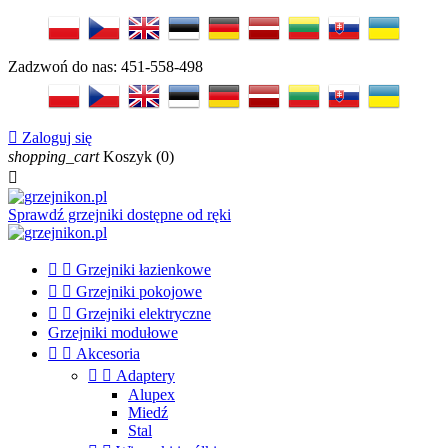
Zadzwoń do nas:
451-558-498

Zaloguj się
shopping_cart
Koszyk
(0)

Sprawdź grzejniki dostępne od ręki


Grzejniki łazienkowe


Grzejniki pokojowe


Grzejniki elektryczne
Grzejniki modułowe


Akcesoria


Adaptery
Alupex
Miedź
Stal