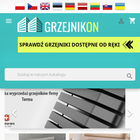
shopping_cart


SPRAWDŹ GRZEJNIKI DOSTĘPNE OD RĘKI

Poprzedni
Nast

