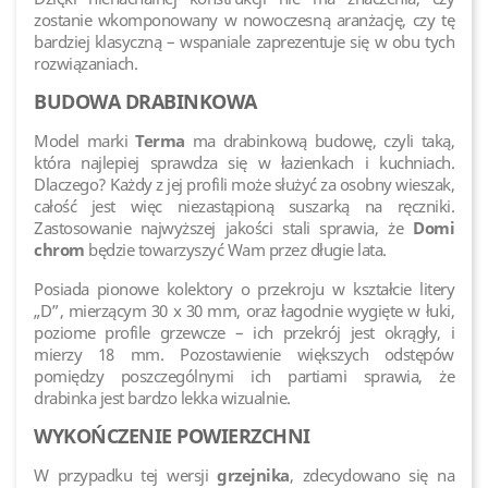
zostanie wkomponowany w nowoczesną aranżację, czy tę
bardziej klasyczną – wspaniale zaprezentuje się w obu tych
rozwiązaniach.
BUDOWA DRABINKOWA
Model marki
Terma
ma drabinkową budowę, czyli taką,
która najlepiej sprawdza się w łazienkach i kuchniach.
Dlaczego? Każdy z jej profili może służyć za osobny wieszak,
całość jest więc niezastąpioną suszarką na ręczniki.
Zastosowanie najwyższej jakości stali sprawia, że
Domi
chrom
będzie towarzyszyć Wam przez długie lata.
Posiada pionowe kolektory o przekroju w kształcie litery
„D”, mierzącym 30 x 30 mm, oraz łagodnie wygięte w łuki,
poziome profile grzewcze – ich przekrój jest okrągły, i
mierzy 18 mm. Pozostawienie większych odstępów
pomiędzy poszczególnymi ich partiami sprawia, że
drabinka jest bardzo lekka wizualnie.
WYKOŃCZENIE POWIERZCHNI
W przypadku tej wersji
grzejnika
, zdecydowano się na