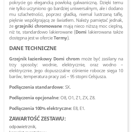
pokrycie go elegancką powłoką galwaniczną. Dzięki temu
nie tylko uczyniono go bardziej uniwersalnym, ale i dodano
mu szlachetności, poprzez gładką, niemal lustrzaną taflę,
pięknie współgrającą ze światłem. Należy pamiętać jednak,
że
grzejniki chromowane
mają nieco niższą moc cieplną,
niż te, standardowo lakierowane (
Domi
lakierowana także
dostępna jest w ofercie
Termy
).
DANE TECHNICZNE
Grzejnik łazienkowy Domi chrom
może być zasilany na
trzy sposoby: wodnie, elektrycznie, oraz wodno –
elektrycznie. Jego dopuszczalne ciśnienie robocze sięga 10
barów, temperatura pracy zaś – 95 stopni Celsjusza.
Podłączenia standardowe
: SX.
Podłączenia opcjonalne
: O8, O1, Z1, ZX, Z8.
Podłączenia 100% elektryczne
: E8, E1.
ZAWARTOŚĆ ZESTAWU:
odpowietrznik,
komplet montażowy.