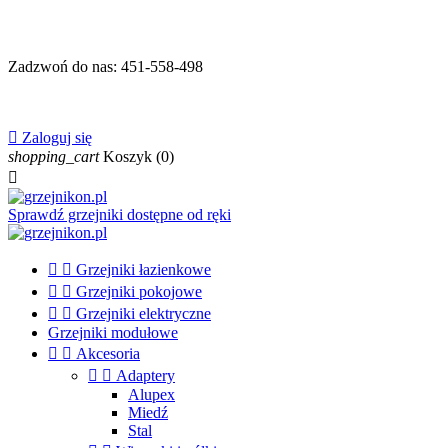
Zadzwoń do nas:
451-558-498

Zaloguj się
shopping_cart
Koszyk
(0)

Sprawdź grzejniki dostępne od ręki


Grzejniki łazienkowe


Grzejniki pokojowe


Grzejniki elektryczne
Grzejniki modułowe


Akcesoria


Adaptery
Alupex
Miedź
Stal