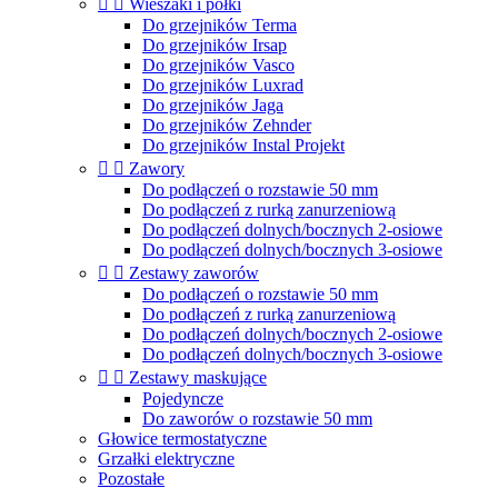


Wieszaki i półki
Do grzejników Terma
Do grzejników Irsap
Do grzejników Vasco
Do grzejników Luxrad
Do grzejników Jaga
Do grzejników Zehnder
Do grzejników Instal Projekt


Zawory
Do podłączeń o rozstawie 50 mm
Do podłączeń z rurką zanurzeniową
Do podłączeń dolnych/bocznych 2-osiowe
Do podłączeń dolnych/bocznych 3-osiowe


Zestawy zaworów
Do podłączeń o rozstawie 50 mm
Do podłączeń z rurką zanurzeniową
Do podłączeń dolnych/bocznych 2-osiowe
Do podłączeń dolnych/bocznych 3-osiowe


Zestawy maskujące
Pojedyncze
Do zaworów o rozstawie 50 mm
Głowice termostatyczne
Grzałki elektryczne
Pozostałe