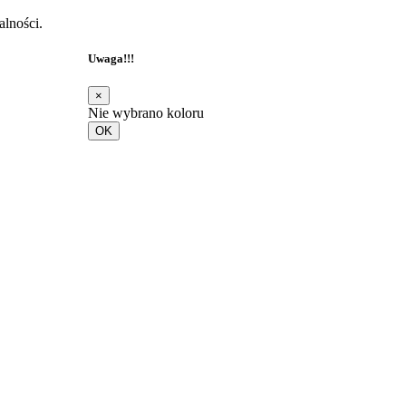
alności.
Uwaga!!!
×
Nie wybrano koloru
OK