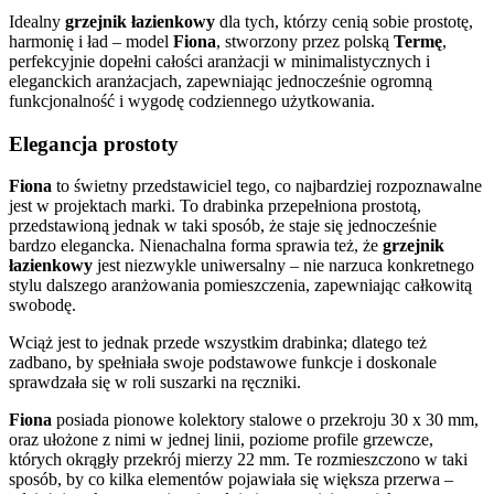
Idealny
grzejnik łazienkowy
dla tych, którzy cenią sobie prostotę,
harmonię i ład – model
Fiona
, stworzony przez polską
Termę
,
perfekcyjnie dopełni całości aranżacji w minimalistycznych i
eleganckich aranżacjach, zapewniając jednocześnie ogromną
funkcjonalność i wygodę codziennego użytkowania.
Elegancja prostoty
Fiona
to świetny przedstawiciel tego, co najbardziej rozpoznawalne
jest w projektach marki. To drabinka przepełniona prostotą,
przedstawioną jednak w taki sposób, że staje się jednocześnie
bardzo elegancka. Nienachalna forma sprawia też, że
grzejnik
łazienkowy
jest niezwykle uniwersalny – nie narzuca konkretnego
stylu dalszego aranżowania pomieszczenia, zapewniając całkowitą
swobodę.
Wciąż jest to jednak przede wszystkim drabinka; dlatego też
zadbano, by spełniała swoje podstawowe funkcje i doskonale
sprawdzała się w roli suszarki na ręczniki.
Fiona
posiada pionowe kolektory stalowe o przekroju 30 x 30 mm,
oraz ułożone z nimi w jednej linii, poziome profile grzewcze,
których okrągły przekrój mierzy 22 mm. Te rozmieszczono w taki
sposób, by co kilka elementów pojawiała się większa przerwa –