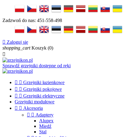
Zadzwoń do nas:
451-558-498

Zaloguj się
shopping_cart
Koszyk
(0)

Sprawdź grzejniki dostępne od ręki


Grzejniki łazienkowe


Grzejniki pokojowe


Grzejniki elektryczne
Grzejniki modułowe


Akcesoria


Adaptery
Alupex
Miedź
Stal