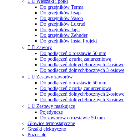


Wieszaki i półki
Do grzejników Terma
Do grzejników Irsap
Do grzejników Vasco
Do grzejników Luxrad
Do grzejników Jaga
Do grzejników Zehnder
Do grzejników Instal Projekt


Zawory
Do podłączeń o rozstawie 50 mm
Do podłączeń z rurką zanurzeniową
Do podłączeń dolnych/bocznych 2-osiowe
Do podłączeń dolnych/bocznych 3-osiowe


Zestawy zaworów
Do podłączeń o rozstawie 50 mm
Do podłączeń z rurką zanurzeniową
Do podłączeń dolnych/bocznych 2-osiowe
Do podłączeń dolnych/bocznych 3-osiowe


Zestawy maskujące
Pojedyncze
Do zaworów o rozstawie 50 mm
Głowice termostatyczne
Grzałki elektryczne
Pozostałe