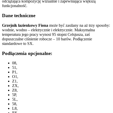
odciążająca kompozycję wizualnie i zapewniająca większą
funkcjonalność.
Dane techniczne
Grzejnik łazienkowy Fiona
może być zasilany na aż trzy sposoby:
wodnie, wodno – elektrycznie i elektrycznie. Maksymalna
temperatura jego pracy wynosi 95 stopni Celsjusza, zaś
dopuszczalne ciśnienie robocze – 10 barów. Podłączenie
standardowe to SX.
Podłączenia opcjonalne:
08,
51,
P1,
O1,
Z1,
ZX,
Z8,
5P,
5L,
58,
L8,
PX,