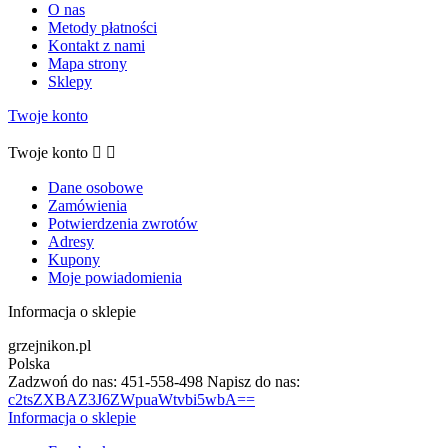
O nas
Metody płatności
Kontakt z nami
Mapa strony
Sklepy
Twoje konto
Twoje konto


Dane osobowe
Zamówienia
Potwierdzenia zwrotów
Adresy
Kupony
Moje powiadomienia
Informacja o sklepie
grzejnikon.pl
Polska
Zadzwoń do nas:
451-558-498
Napisz do nas:
c2tsZXBAZ3J6ZWpuaWtvbi5wbA==
Informacja o sklepie