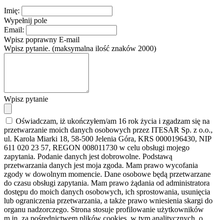
Imię:
Wypełnij pole
Email:
Wpisz poprawny E-mail
Wpisz pytanie. (maksymalna ilość znaków 2000)
Wpisz pytanie
Oświadczam, iż ukończyłem/am 16 rok życia i zgadzam się na
przetwarzanie moich danych osobowych przez ITESAR Sp. z o.o.,
ul. Karola Miarki 18, 58-500 Jelenia Góra, KRS 0000196430, NIP
611 020 23 57, REGON 008011730 w celu obsługi mojego
zapytania. Podanie danych jest dobrowolne. Podstawą
przetwarzania danych jest moja zgoda. Mam prawo wycofania
zgody w dowolnym momencie. Dane osobowe będą przetwarzane
do czasu obsługi zapytania. Mam prawo żądania od administratora
dostępu do moich danych osobowych, ich sprostowania, usunięcia
lub ograniczenia przetwarzania, a także prawo wniesienia skargi do
organu nadzorczego. Strona stosuje profilowanie użytkowników
m.in. za pośrednictwem plików cookies, w tym analitycznych, o