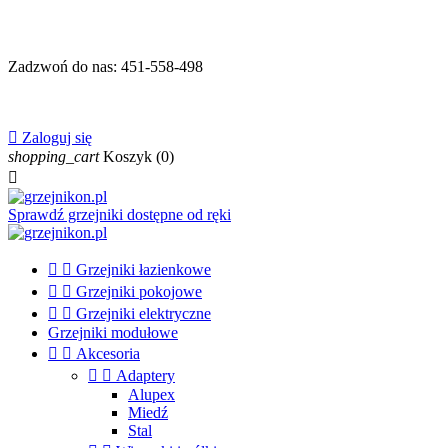
Zadzwoń do nas:
451-558-498

Zaloguj się
shopping_cart
Koszyk
(0)

Sprawdź grzejniki dostępne od ręki


Grzejniki łazienkowe


Grzejniki pokojowe


Grzejniki elektryczne
Grzejniki modułowe


Akcesoria


Adaptery
Alupex
Miedź
Stal