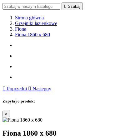

Szukaj
Strona główna
Grzejniki łazienkowe
Fiona
Fiona 1860 x 680

Poprzedni

Następny
Zapytaj o produkt
×
Fiona 1860 x 680