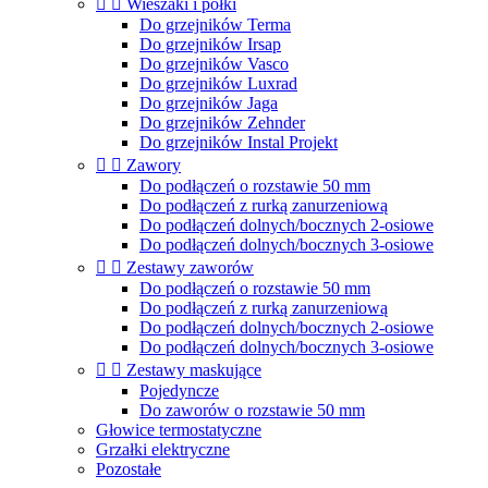


Wieszaki i półki
Do grzejników Terma
Do grzejników Irsap
Do grzejników Vasco
Do grzejników Luxrad
Do grzejników Jaga
Do grzejników Zehnder
Do grzejników Instal Projekt


Zawory
Do podłączeń o rozstawie 50 mm
Do podłączeń z rurką zanurzeniową
Do podłączeń dolnych/bocznych 2-osiowe
Do podłączeń dolnych/bocznych 3-osiowe


Zestawy zaworów
Do podłączeń o rozstawie 50 mm
Do podłączeń z rurką zanurzeniową
Do podłączeń dolnych/bocznych 2-osiowe
Do podłączeń dolnych/bocznych 3-osiowe


Zestawy maskujące
Pojedyncze
Do zaworów o rozstawie 50 mm
Głowice termostatyczne
Grzałki elektryczne
Pozostałe