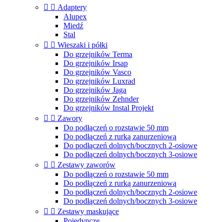


Adaptery
Alupex
Miedź
Stal


Wieszaki i półki
Do grzejników Terma
Do grzejników Irsap
Do grzejników Vasco
Do grzejników Luxrad
Do grzejników Jaga
Do grzejników Zehnder
Do grzejników Instal Projekt


Zawory
Do podłączeń o rozstawie 50 mm
Do podłączeń z rurką zanurzeniową
Do podłączeń dolnych/bocznych 2-osiowe
Do podłączeń dolnych/bocznych 3-osiowe


Zestawy zaworów
Do podłączeń o rozstawie 50 mm
Do podłączeń z rurką zanurzeniową
Do podłączeń dolnych/bocznych 2-osiowe
Do podłączeń dolnych/bocznych 3-osiowe


Zestawy maskujące
Pojedyncze