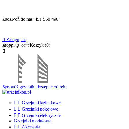
Zadzwoń do nas:
451-558-498

Zaloguj się
shopping_cart
Koszyk
(0)

Sprawdź grzejniki dostępne od ręki


Grzejniki łazienkowe


Grzejniki pokojowe


Grzejniki elektryczne
Grzejniki modułowe


Akcesoria