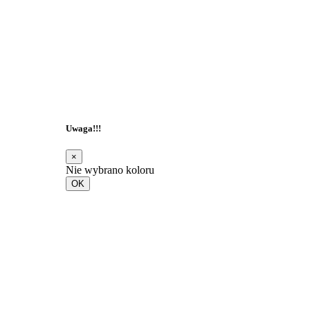
Uwaga!!!
×
Nie wybrano koloru
OK