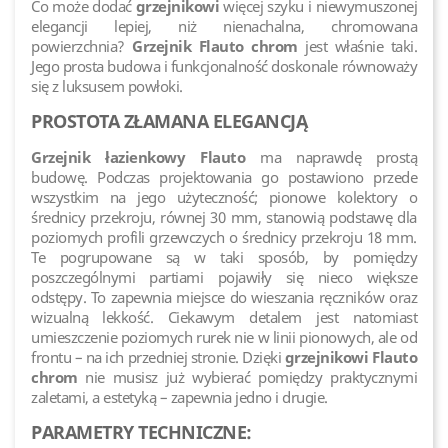
Co może dodać
grzejnikowi
więcej szyku i niewymuszonej
elegancji lepiej, niż nienachalna, chromowana
powierzchnia?
Grzejnik Flauto chrom
jest właśnie taki.
Jego prosta budowa i funkcjonalność doskonale równoważy
się z luksusem powłoki.
PROSTOTA ZŁAMANA ELEGANCJĄ
Grzejnik łazienkowy Flauto
ma naprawdę prostą
budowę. Podczas projektowania go postawiono przede
wszystkim na jego użyteczność; pionowe kolektory o
średnicy przekroju, równej 30 mm, stanowią podstawę dla
poziomych profili grzewczych o średnicy przekroju 18 mm.
Te pogrupowane są w taki sposób, by pomiędzy
poszczególnymi partiami pojawiły się nieco większe
odstępy. To zapewnia miejsce do wieszania ręczników oraz
wizualną lekkość. Ciekawym detalem jest natomiast
umieszczenie poziomych rurek nie w linii pionowych, ale od
frontu – na ich przedniej stronie. Dzięki
grzejnikowi Flauto
chrom
nie musisz już wybierać pomiędzy praktycznymi
zaletami, a estetyką – zapewnia jedno i drugie.
PARAMETRY TECHNICZNE: