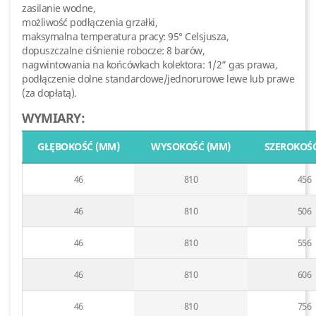
zasilanie wodne,
możliwość podłączenia grzałki,
maksymalna temperatura pracy: 95° Celsjusza,
dopuszczalne ciśnienie robocze: 8 barów,
nagwintowania na końcówkach kolektora: 1/2” gas prawa,
podłączenie dolne standardowe/jednorurowe lewe lub prawe
(za dopłatą).
WYMIARY:
GŁĘBOKOŚĆ (MM)
WYSOKOŚĆ (MM)
SZEROKOŚĆ
46
810
456
46
810
506
46
810
556
46
810
606
46
810
756