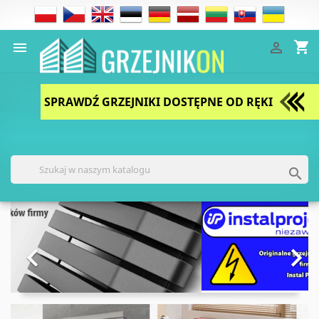
shopping_cart


SPRAWDŹ GRZEJNIKI DOSTĘPNE OD RĘKI

Poprzedni
Nast

