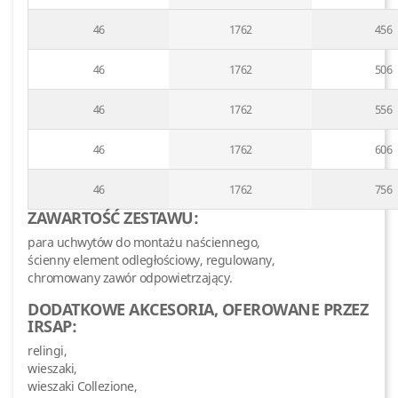
46
1762
456
46
1762
506
46
1762
556
46
1762
606
46
1762
756
ZAWARTOŚĆ ZESTAWU:
para uchwytów do montażu naściennego,
ścienny element odległościowy, regulowany,
chromowany zawór odpowietrzający.
DODATKOWE AKCESORIA, OFEROWANE PRZEZ
IRSAP:
relingi,
wieszaki,
wieszaki Collezione,