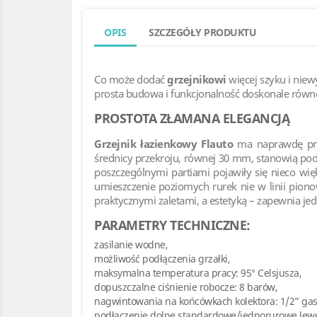
OPIS
SZCZEGÓŁY PRODUKTU
Co może dodać
grzejnikowi
więcej szyku i nie
prosta budowa i funkcjonalność doskonale równ
PROSTOTA ZŁAMANA ELEGANCJĄ
Grzejnik łazienkowy Flauto
ma naprawdę pros
średnicy przekroju, równej 30 mm, stanowią po
poszczególnymi partiami pojawiły się nieco wi
umieszczenie poziomych rurek nie w linii pionow
praktycznymi zaletami, a estetyką – zapewnia jed
PARAMETRY TECHNICZNE:
zasilanie wodne,
możliwość podłączenia grzałki,
maksymalna temperatura pracy: 95° Celsjusza,
dopuszczalne ciśnienie robocze: 8 barów,
nagwintowania na końcówkach kolektora: 1/2” ga
podłączenie dolne standardowe/jednorurowe lewe 