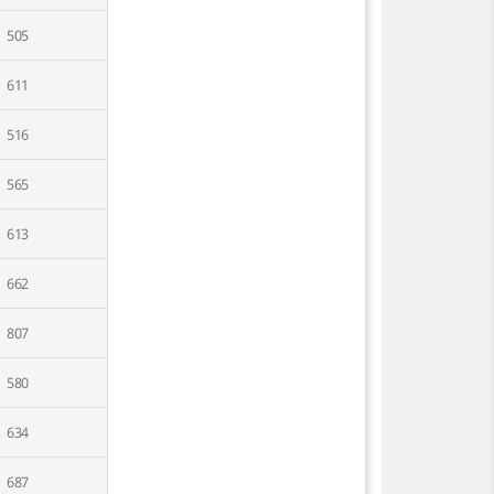
505
611
516
565
613
662
807
580
634
687