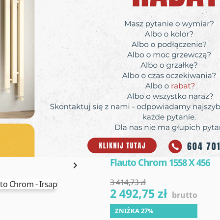
Flauto Chrom 1558 X 456

3 414,73 zł
2 492,75 zł
brutto
ZNIŻKA 27%