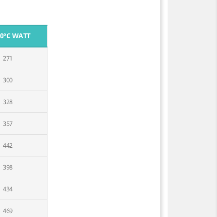
50°C WATT
271
300
328
357
442
398
434
469