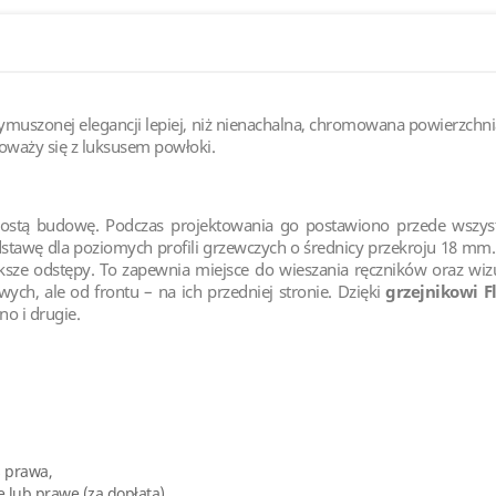
wymuszonej elegancji lepiej, niż nienachalna, chromowana powierzchn
oważy się z luksusem powłoki.
tą budowę. Podczas projektowania go postawiono przede wszystk
dstawę dla poziomych profili grzewczych o średnicy przekroju 18 mm
ększe odstępy. To zapewnia miejsce do wieszania ręczników oraz wiz
ych, ale od frontu – na ich przedniej stronie. Dzięki
grzejnikowi 
no i drugie.
s prawa,
lub prawe (za dopłatą).