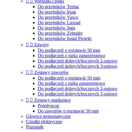


Wieszaki i półki
Do grzejników Terma
Do grzejników Irsap
Do grzejników Vasco
Do grzejników Luxrad
Do grzejników Jaga
Do grzejników Zehnder
Do grzejników Instal Projekt


Zawory
Do podłączeń o rozstawie 50 mm
Do podłączeń z rurką zanurzeniową
Do podłączeń dolnych/bocznych 2-osiowe
Do podłączeń dolnych/bocznych 3-osiowe


Zestawy zaworów
Do podłączeń o rozstawie 50 mm
Do podłączeń z rurką zanurzeniową
Do podłączeń dolnych/bocznych 2-osiowe
Do podłączeń dolnych/bocznych 3-osiowe


Zestawy maskujące
Pojedyncze
Do zaworów o rozstawie 50 mm
Głowice termostatyczne
Grzałki elektryczne
Pozostałe