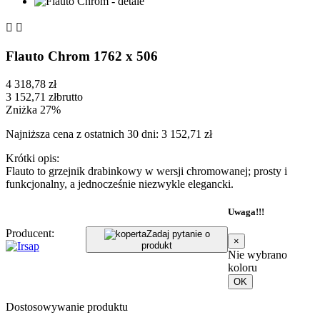


Flauto Chrom 1762 x 506
4 318,78 zł
3 152,71 zł
brutto
Zniżka 27%
Najniższa cena z ostatnich 30 dni: 3 152,71 zł
Krótki opis:
Flauto to grzejnik drabinkowy w wersji chromowanej; prosty i
funkcjonalny, a jednocześnie niezwykle elegancki.
Uwaga!!!
Producent:
Zadaj pytanie o
×
produkt
Nie wybrano
koloru
OK
Dostosowywanie produktu