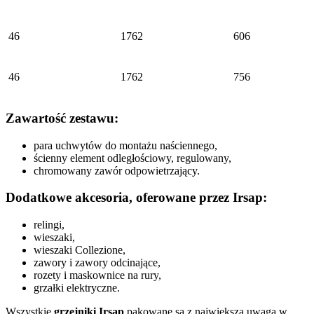
46
1762
606
46
1762
756
Zawartość zestawu:
para uchwytów do montażu naściennego,
ścienny element odległościowy, regulowany,
chromowany zawór odpowietrzający.
Dodatkowe akcesoria, oferowane przez Irsap:
relingi,
wieszaki,
wieszaki Collezione,
zawory i zawory odcinające,
rozety i maskownice na rury,
grzałki elektryczne.
Wszystkie
grzejniki Irsap
pakowane są z największą uwagą w