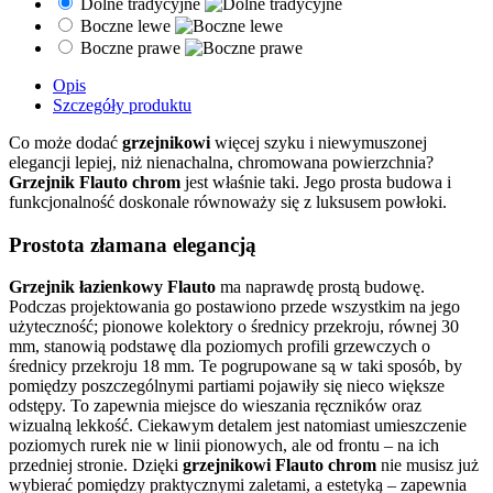
Dolne tradycyjne
Boczne lewe
Boczne prawe
Opis
Szczegóły produktu
Co może dodać
grzejnikowi
więcej szyku i niewymuszonej
elegancji lepiej, niż nienachalna, chromowana powierzchnia?
Grzejnik Flauto chrom
jest właśnie taki. Jego prosta budowa i
funkcjonalność doskonale równoważy się z luksusem powłoki.
Prostota złamana elegancją
Grzejnik łazienkowy Flauto
ma naprawdę prostą budowę.
Podczas projektowania go postawiono przede wszystkim na jego
użyteczność; pionowe kolektory o średnicy przekroju, równej 30
mm, stanowią podstawę dla poziomych profili grzewczych o
średnicy przekroju 18 mm. Te pogrupowane są w taki sposób, by
pomiędzy poszczególnymi partiami pojawiły się nieco większe
odstępy. To zapewnia miejsce do wieszania ręczników oraz
wizualną lekkość. Ciekawym detalem jest natomiast umieszczenie
poziomych rurek nie w linii pionowych, ale od frontu – na ich
przedniej stronie. Dzięki
grzejnikowi Flauto chrom
nie musisz już
wybierać pomiędzy praktycznymi zaletami, a estetyką – zapewnia