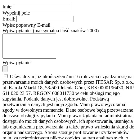
Imię:
Wypełnij pole
Email:
Wpisz poprawny E-mail
Wpisz pytanie. (maksymalna ilość znaków 2000)
Wpisz pytanie
Oświadczam, iż ukończyłem/am 16 rok życia i zgadzam się na
przetwarzanie moich danych osobowych przez ITESAR Sp. z o.o.,
ul. Karola Miarki 18, 58-500 Jelenia Góra, KRS 0000196430, NIP
611 020 23 57, REGON 008011730 w celu obsługi mojego
zapytania. Podanie danych jest dobrowolne. Podstawą
przetwarzania danych jest moja zgoda. Mam prawo wycofania
zgody w dowolnym momencie. Dane osobowe będą przetwarzane
do czasu obsługi zapytania. Mam prawo żądania od administratora
dostępu do moich danych osobowych, ich sprostowania, usunięcia
lub ograniczenia przetwarzania, a także prawo wniesienia skargi do
organu nadzorczego. Strona stosuje profilowanie użytkowników
m.in. za pośrednictwem plików cookies, w tym analitycznych, o