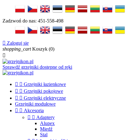
Zadzwoń do nas:
451-558-498

Zaloguj się
shopping_cart
Koszyk
(0)

Sprawdź grzejniki dostępne od ręki


Grzejniki łazienkowe


Grzejniki pokojowe


Grzejniki elektryczne
Grzejniki modułowe


Akcesoria


Adaptery
Alupex
Miedź
Stal