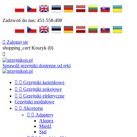
Zadzwoń do nas:
451-558-498

Zaloguj się
shopping_cart
Koszyk
(0)

Sprawdź grzejniki dostępne od ręki


Grzejniki łazienkowe


Grzejniki pokojowe


Grzejniki elektryczne
Grzejniki modułowe


Akcesoria


Adaptery
Alupex
Miedź
Stal