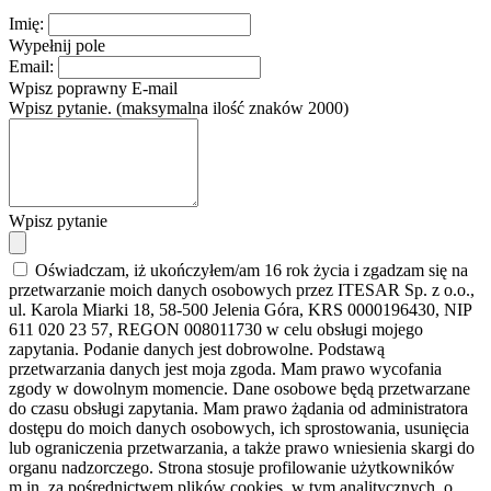
Imię:
Wypełnij pole
Email:
Wpisz poprawny E-mail
Wpisz pytanie. (maksymalna ilość znaków 2000)
Wpisz pytanie
Oświadczam, iż ukończyłem/am 16 rok życia i zgadzam się na
przetwarzanie moich danych osobowych przez ITESAR Sp. z o.o.,
ul. Karola Miarki 18, 58-500 Jelenia Góra, KRS 0000196430, NIP
611 020 23 57, REGON 008011730 w celu obsługi mojego
zapytania. Podanie danych jest dobrowolne. Podstawą
przetwarzania danych jest moja zgoda. Mam prawo wycofania
zgody w dowolnym momencie. Dane osobowe będą przetwarzane
do czasu obsługi zapytania. Mam prawo żądania od administratora
dostępu do moich danych osobowych, ich sprostowania, usunięcia
lub ograniczenia przetwarzania, a także prawo wniesienia skargi do
organu nadzorczego. Strona stosuje profilowanie użytkowników
m.in. za pośrednictwem plików cookies, w tym analitycznych, o