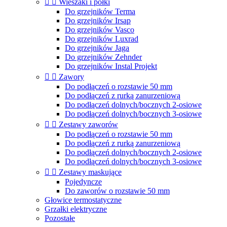


Wieszaki i półki
Do grzejników Terma
Do grzejników Irsap
Do grzejników Vasco
Do grzejników Luxrad
Do grzejników Jaga
Do grzejników Zehnder
Do grzejników Instal Projekt


Zawory
Do podłączeń o rozstawie 50 mm
Do podłączeń z rurką zanurzeniową
Do podłączeń dolnych/bocznych 2-osiowe
Do podłączeń dolnych/bocznych 3-osiowe


Zestawy zaworów
Do podłączeń o rozstawie 50 mm
Do podłączeń z rurką zanurzeniową
Do podłączeń dolnych/bocznych 2-osiowe
Do podłączeń dolnych/bocznych 3-osiowe


Zestawy maskujące
Pojedyncze
Do zaworów o rozstawie 50 mm
Głowice termostatyczne
Grzałki elektryczne
Pozostałe