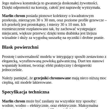
Jego stalowa konstrukcja to gwarancja doskonałej żywotności.
Dzięki odporności na korozję, całość jest naprawdę wytrzymała.
Marlin chrom
posiada pionowe kolektory o kwadratowym
przekroju, mierzącym 30 x 30 mm, oraz poziome profile grzewcze –
ich przekrój jest prostokątny, i mierzy 30 x 10 mm. Ich
rozmieszczenie rozplanowano tak, by zachować występujące
miejscami, większe przerwy; dzięki temu drabinka jest lżejsza
wizualnie i służy za wygodną suszarkę na ręczniki i drobne pranie.
Blask powierzchni
Prostotę i uniwersalność modelu w intrygujący sposób zestawiono z
elegancką, wyrafinowaną powłoką galwaniczną. Duet ten stanowi
wspaniały kontrast, tworząc efekt praktyczny i designerski
jednocześnie.
Należy pamiętać, że
grzejniki chromowane
mają nieco niższą moc
cieplną, niż modele lakierowane.
Specyfikacja techniczna
Marlin chrom
może być zasilany na wszystkie trzy sposoby:
wodnie, wodno – elektrycznie, oraz elektrycznie. Maksymalna