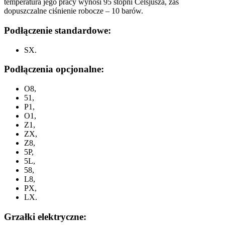
temperatura jego pracy wynosi 95 stopni Celsjusza, zaś
dopuszczalne ciśnienie robocze – 10 barów.
Podłączenie standardowe:
SX.
Podłączenia opcjonalne:
O8,
51,
P1,
O1,
Z1,
ZX,
Z8,
5P,
5L,
58,
L8,
PX,
LX.
Grzałki elektryczne: