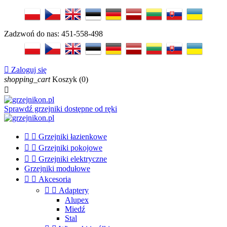
Zadzwoń do nas:
451-558-498

Zaloguj się
shopping_cart
Koszyk
(0)

Sprawdź grzejniki dostępne od ręki


Grzejniki łazienkowe


Grzejniki pokojowe


Grzejniki elektryczne
Grzejniki modułowe


Akcesoria


Adaptery
Alupex
Miedź
Stal