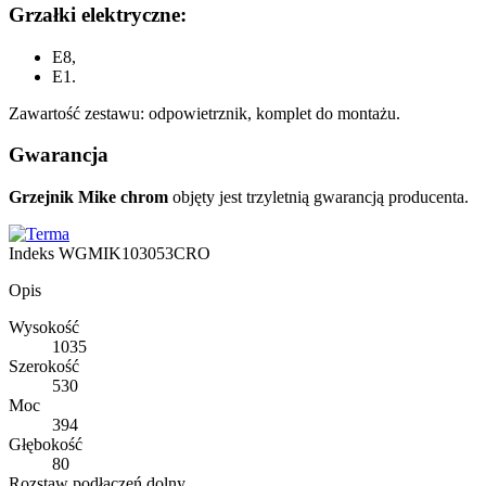
Grzałki elektryczne:
E8,
E1.
Zawartość zestawu: odpowietrznik, komplet do montażu.
Gwarancja
Grzejnik Mike chrom
objęty jest trzyletnią gwarancją producenta.
Indeks
WGMIK103053CRO
Opis
Wysokość
1035
Szerokość
530
Moc
394
Głębokość
80
Rozstaw podłączeń dolny