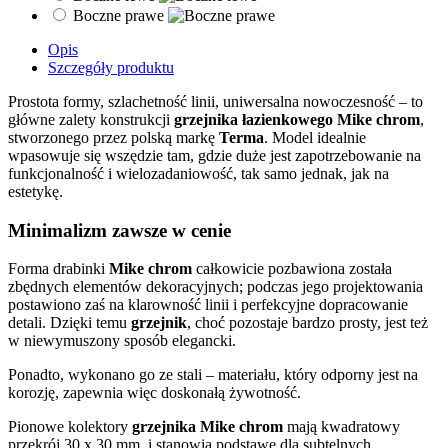
Boczne prawe
Opis
Szczegóły produktu
Prostota formy, szlachetność linii, uniwersalna nowoczesność – to
główne zalety konstrukcji
grzejnika łazienkowego Mike chrom
,
stworzonego przez polską markę
Terma
. Model idealnie
wpasowuje się wszędzie tam, gdzie duże jest zapotrzebowanie na
funkcjonalność i wielozadaniowość, tak samo jednak, jak na
estetykę.
Minimalizm zawsze w cenie
Forma drabinki
Mike chrom
całkowicie pozbawiona została
zbędnych elementów dekoracyjnych; podczas jego projektowania
postawiono zaś na klarowność linii i perfekcyjne dopracowanie
detali. Dzięki temu
grzejnik
, choć pozostaje bardzo prosty, jest też
w niewymuszony sposób elegancki.
Ponadto, wykonano go ze stali – materiału, który odporny jest na
korozję, zapewnia więc doskonałą żywotność.
Pionowe kolektory
grzejnika
Mike
chrom
mają kwadratowy
przekrój 30 x 30 mm, i stanowią podstawę dla subtelnych,