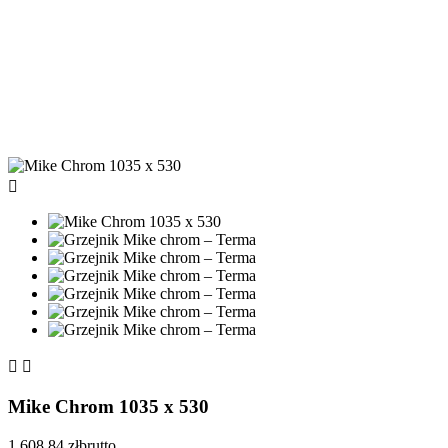



Mike Chrom 1035 x 530
1 608,84 zł
brutto