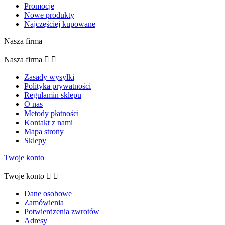
Promocje
Nowe produkty
Najczęściej kupowane
Nasza firma
Nasza firma


Zasady wysyłki
Polityka prywatności
Regulamin sklepu
O nas
Metody płatności
Kontakt z nami
Mapa strony
Sklepy
Twoje konto
Twoje konto


Dane osobowe
Zamówienia
Potwierdzenia zwrotów
Adresy