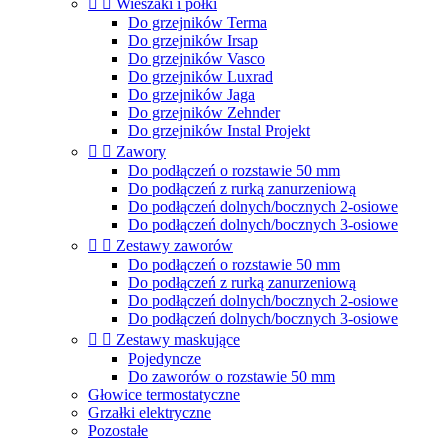


Wieszaki i półki
Do grzejników Terma
Do grzejników Irsap
Do grzejników Vasco
Do grzejników Luxrad
Do grzejników Jaga
Do grzejników Zehnder
Do grzejników Instal Projekt


Zawory
Do podłączeń o rozstawie 50 mm
Do podłączeń z rurką zanurzeniową
Do podłączeń dolnych/bocznych 2-osiowe
Do podłączeń dolnych/bocznych 3-osiowe


Zestawy zaworów
Do podłączeń o rozstawie 50 mm
Do podłączeń z rurką zanurzeniową
Do podłączeń dolnych/bocznych 2-osiowe
Do podłączeń dolnych/bocznych 3-osiowe


Zestawy maskujące
Pojedyncze
Do zaworów o rozstawie 50 mm
Głowice termostatyczne
Grzałki elektryczne
Pozostałe