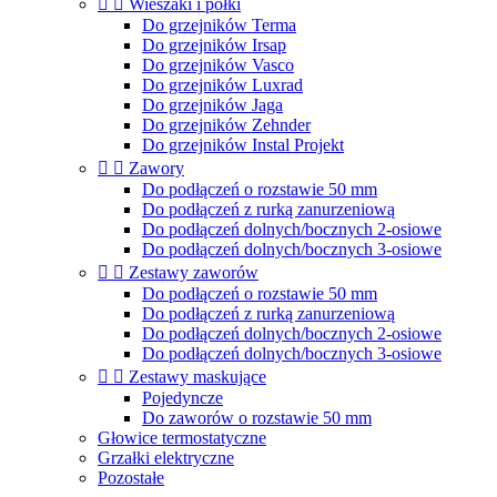


Wieszaki i półki
Do grzejników Terma
Do grzejników Irsap
Do grzejników Vasco
Do grzejników Luxrad
Do grzejników Jaga
Do grzejników Zehnder
Do grzejników Instal Projekt


Zawory
Do podłączeń o rozstawie 50 mm
Do podłączeń z rurką zanurzeniową
Do podłączeń dolnych/bocznych 2-osiowe
Do podłączeń dolnych/bocznych 3-osiowe


Zestawy zaworów
Do podłączeń o rozstawie 50 mm
Do podłączeń z rurką zanurzeniową
Do podłączeń dolnych/bocznych 2-osiowe
Do podłączeń dolnych/bocznych 3-osiowe


Zestawy maskujące
Pojedyncze
Do zaworów o rozstawie 50 mm
Głowice termostatyczne
Grzałki elektryczne
Pozostałe