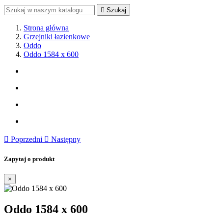

Szukaj
Strona główna
Grzejniki łazienkowe
Oddo
Oddo 1584 x 600

Poprzedni

Następny
Zapytaj o produkt
×
Oddo 1584 x 600