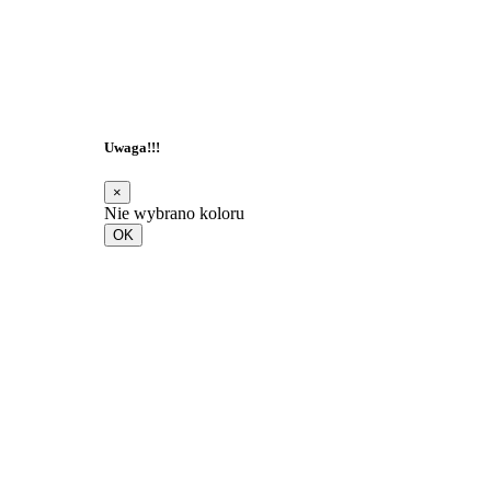
Uwaga!!!
×
Nie wybrano koloru
OK