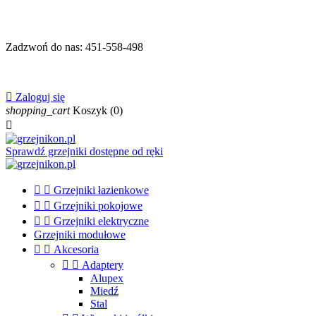
Zadzwoń do nas:
451-558-498

Zaloguj się
shopping_cart
Koszyk
(0)

Sprawdź grzejniki dostępne od ręki


Grzejniki łazienkowe


Grzejniki pokojowe


Grzejniki elektryczne
Grzejniki modułowe


Akcesoria


Adaptery
Alupex
Miedź
Stal