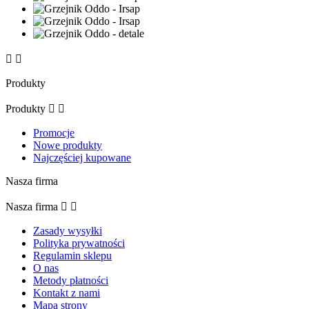


Produkty
Produkty


Promocje
Nowe produkty
Najczęściej kupowane
Nasza firma
Nasza firma


Zasady wysyłki
Polityka prywatności
Regulamin sklepu
O nas
Metody płatności
Kontakt z nami
Mapa strony