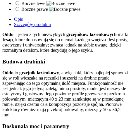
Boczne lewe
Boczne prawe
Opis
Szczegóły produktu
Oddo
– jeden z tych niezwykłych
grzejników łazienkowych
marki
Irsap
, które dopasowują się do niemal każdego wnętrza. Jest prosty,
estetyczny i uniwersalny; zwraca jednak na siebie uwagę, dzięki
rozmaitym detalom, które decydują o jego szyku.
Budowa drabinki
Oddo
to
grzejnik łazienkowy
, a więc taki, który najlepiej sprawdzi
się w roli wieszaka na ręczniki i suszarki na drobne pranie,
zapewniając do tego optymalną ilość miejsca. Funkcjonalność nie
jest jednak jego jedyną zaletą; mimo prostoty, model jest niezwykle
estetyczny i gustowny. Jego poziome profile grzewcze o przekroju
półowalnym, mierzącym 40 x 23 mm zamknięte są w prostokątnej
ramie, dzięki czemu cała kompozycja pozostaje spójna. Pionowe
kolektory również mają przekrój półowalny, mierzący 50 x 36,5
mm.
Doskonała moc i parametry