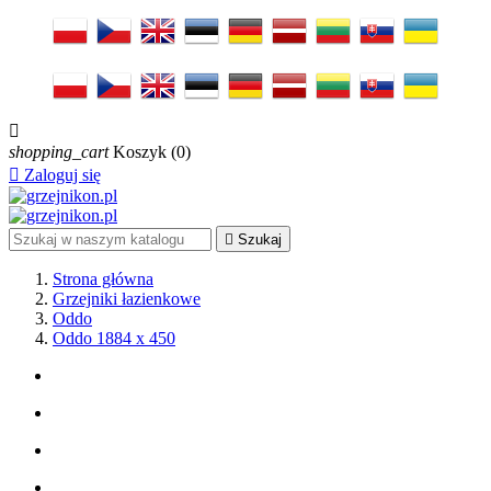

shopping_cart
Koszyk
(0)

Zaloguj się

Szukaj
Strona główna
Grzejniki łazienkowe
Oddo
Oddo 1884 x 450