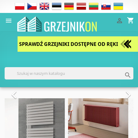
shopping_cart


SPRAWDŹ GRZEJNIKI DOSTĘPNE OD RĘKI

Poprzedni
Nast

