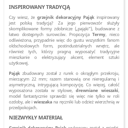
INSPIROWANY TRADYCJĄ
Czy wiesz, że
grzejnik dekoracyjny Pająk
inspirowany
jest polską tradycją? Za jego pierwowzór służyły
skomplikowane formy zdobnicze („pająki”), budowane z
łatwo dostępnych surowców. Propozycja
Termy
, nieco
odświeżona, przypadnie więc do gustu wszystkim fanom
oldschoolowych form, postindustrialnych wnętrz, ale
również tych, którzy pragną wyposażyć tradycyjne
mieszkanie o elektryzujący akcent, element sztuki
użytkowej.
Pająk
zbudowany został z rurek o okrągłym przekroju,
mierzącym 22 mm; razem stanowią one nieregularną i
asymetryczną, intrygującą kompozycję. Co więcej, całość
wyposażona została w stylowe,
drewniane wieszaki
,
model fantastycznie sprawdzi się więc nie tylko w roli
ozdoby, ale i
wieszaka
na ręczniki lub odzież wierzchnią w
przedpokojach.
NIEZWYKŁY MATERIAŁ
Grzejnik dekoracyjny Pająk
wykonany został z miedzi,