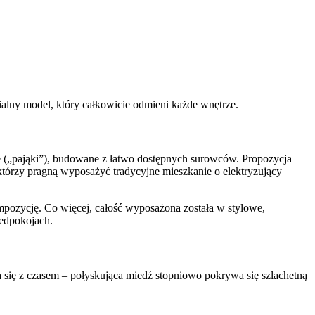
rialny model, który całkowicie odmieni każde wnętrze.
e („pająki”), budowane z łatwo dostępnych surowców. Propozycja
którzy pragną wyposażyć tradycyjne mieszkanie o elektryzujący
mpozycję. Co więcej, całość wyposażona została w stylowe,
zedpokojach.
a się z czasem – połyskująca miedź stopniowo pokrywa się szlachetną