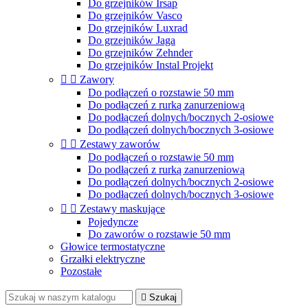
Do grzejników Irsap
Do grzejników Vasco
Do grzejników Luxrad
Do grzejników Jaga
Do grzejników Zehnder
Do grzejników Instal Projekt


Zawory
Do podłączeń o rozstawie 50 mm
Do podłączeń z rurką zanurzeniową
Do podłączeń dolnych/bocznych 2-osiowe
Do podłączeń dolnych/bocznych 3-osiowe


Zestawy zaworów
Do podłączeń o rozstawie 50 mm
Do podłączeń z rurką zanurzeniową
Do podłączeń dolnych/bocznych 2-osiowe
Do podłączeń dolnych/bocznych 3-osiowe


Zestawy maskujące
Pojedyncze
Do zaworów o rozstawie 50 mm
Głowice termostatyczne
Grzałki elektryczne
Pozostałe

Szukaj