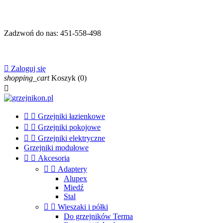
Zadzwoń do nas:
451-558-498

Zaloguj się
shopping_cart
Koszyk
(0)



Grzejniki łazienkowe


Grzejniki pokojowe


Grzejniki elektryczne
Grzejniki modułowe


Akcesoria


Adaptery
Alupex
Miedź
Stal


Wieszaki i półki
Do grzejników Terma