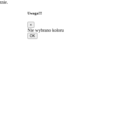
znie.
Uwaga!!!
×
Nie wybrano koloru
OK