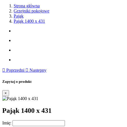
Strona główna
Grzejniki pokojowe
Pająk
Pająk 1400 x 431

Poprzedni

Następny
Zapytaj o produkt
×
Pająk 1400 x 431
Imię: