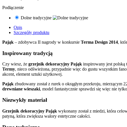
Podłączenie
Dolne tradycyjne
Opis
Szczegóły produktu
Pająk
– zdobywca II nagrody w konkursie
Terma Design 2014
, kt
Inspirowany tradycją
Czy wiesz, że
grzejnik dekoracyjny Pająk
inspirowany jest polską
Termy
, nieco odświeżona, przypadnie więc do gustu wszystkim fano
akcent, element sztuki użytkowej.
Pająk
zbudowany został z rurek o okrągłym przekroju, mierzącym 22
drewniane wieszaki
, model fantastycznie sprawdzi się więc nie tylko
Niezwykły materiał
Grzejnik dekoracyjny Pająk
wykonany został z miedzi, która celow
patyną, która zwiększa walory estetyczne całości.