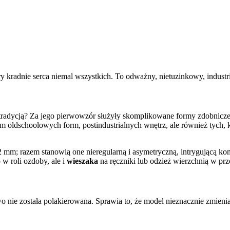
óry kradnie serca niemal wszystkich. To odważny, nietuzinkowy, indust
 tradycją? Za jego pierwowzór służyły skomplikowane formy zdobnicz
m oldschoolowych form, postindustrialnych wnętrz, ale również tych, 
 mm; razem stanowią one nieregularną i asymetryczną, intrygującą ko
 w roli ozdoby, ale i
wieszaka
na ręczniki lub odzież wierzchnią w pr
o nie została polakierowana. Sprawia to, że model nieznacznie zmieni