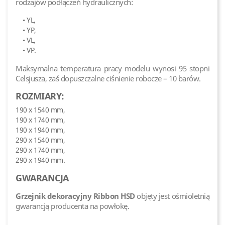
rodzajów podłączeń hydraulicznych:
• YL,
• YP,
• VL,
• VP.
Maksymalna temperatura pracy modelu wynosi 95 stopni
Celsjusza, zaś dopuszczalne ciśnienie robocze – 10 barów.
ROZMIARY:
190 x 1540 mm,
190 x 1740 mm,
190 x 1940 mm,
290 x 1540 mm,
290 x 1740 mm,
290 x 1940 mm.
GWARANCJA
Grzejnik dekoracyjny Ribbon HSD
objęty jest ośmioletnią
gwarancją producenta na powłokę.