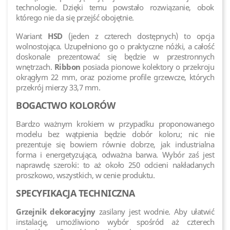
technologie. Dzięki temu powstało rozwiązanie, obok
którego nie da się przejść obojętnie.
Wariant
HSD
(jeden z czterech dostępnych) to opcja
wolnostojąca. Uzupełniono go o praktyczne nóżki, a całość
doskonale prezentować się będzie w przestronnych
wnętrzach.
Ribbon
posiada pionowe kolektory o przekroju
okrągłym 22 mm, oraz poziome profile grzewcze, których
przekrój mierzy 33,7 mm.
BOGACTWO KOLORÓW
Bardzo ważnym krokiem w przypadku proponowanego
modelu bez wątpienia będzie dobór koloru; nic nie
prezentuje się bowiem równie dobrze, jak industrialna
forma i energetyzująca, odważna barwa. Wybór zaś jest
naprawdę szeroki: to aż około 250 odcieni nakładanych
proszkowo, wszystkich, w cenie produktu.
SPECYFIKACJA TECHNICZNA
Grzejnik dekoracyjny
zasilany jest wodnie. Aby ułatwić
instalację, umożliwiono wybór spośród aż czterech