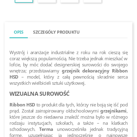
OPIS
SZCZEGÓŁY PRODUKTU
Wystrój i aranżacje industrialne z roku na rok cieszą się
coraz większą popularnością. Nie trzeba jednak mieszkać w
lofcie, by móc dodać designerskiej surowości do swojego
wnętrza; przedstawiamy
grzejnik dekoracyjny Ribbon
HSD
– model, który z całą pewnością skradnie serca
wszystkich wielbicieli sztuki użytkowej.
WIZUALNA SUROWOŚĆ
Ribbon HSD
to produkt dla tych, którzy nie boją się iść pod
prąd. Został zainspirowany oldschoolowymi
grzejnikami
,
które jeszcze do niedawna znaleźć można było w różnego
rodzaju instytucjach, szkołach, a także – na klatkach
schodowych.
Terma
unowocześniła jednak tradycyjną
formę, uzupełniając ją jednocześnie o najnowsze