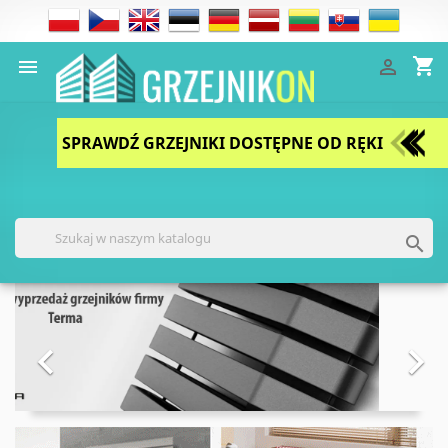
shopping_cart


SPRAWDŹ GRZEJNIKI DOSTĘPNE OD RĘKI

Poprzedni
Nast

