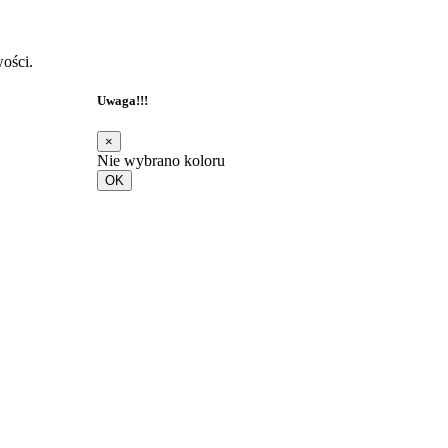
ości.
Uwaga!!!
×
Nie wybrano koloru
OK