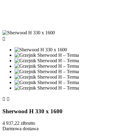



Sherwood H 330 x 1600
4 937,22 zł
brutto
Darmowa dostawa