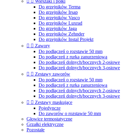


Wieszaki i półki
Do grzejników Terma
Do grzejników Irsap
Do grzejników Vasco
Do grzejników Luxrad
Do grzejników Jaga
Do grzejników Zehnder
Do grzejników Instal Projekt


Zawory
Do podłączeń o rozstawie 50 mm
Do podłączeń z rurką zanurzeniową
Do podłączeń dolnych/bocznych 2-osiowe
Do podłączeń dolnych/bocznych 3-osiowe


Zestawy zaworów
Do podłączeń o rozstawie 50 mm
Do podłączeń z rurką zanurzeniową
Do podłączeń dolnych/bocznych 2-osiowe
Do podłączeń dolnych/bocznych 3-osiowe


Zestawy maskujące
Pojedyncze
Do zaworów o rozstawie 50 mm
Głowice termostatyczne
Grzałki elektryczne
Pozostałe