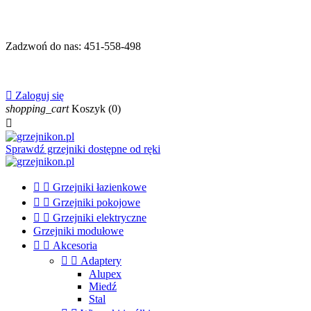
Zadzwoń do nas:
451-558-498

Zaloguj się
shopping_cart
Koszyk
(0)

Sprawdź grzejniki dostępne od ręki


Grzejniki łazienkowe


Grzejniki pokojowe


Grzejniki elektryczne
Grzejniki modułowe


Akcesoria


Adaptery
Alupex
Miedź
Stal