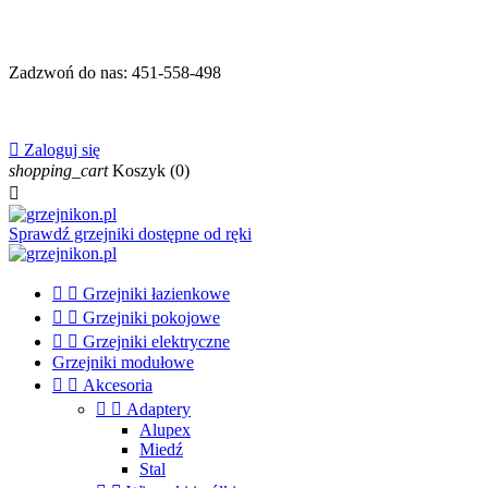
Zadzwoń do nas:
451-558-498

Zaloguj się
shopping_cart
Koszyk
(0)

Sprawdź grzejniki dostępne od ręki


Grzejniki łazienkowe


Grzejniki pokojowe


Grzejniki elektryczne
Grzejniki modułowe


Akcesoria


Adaptery
Alupex
Miedź
Stal