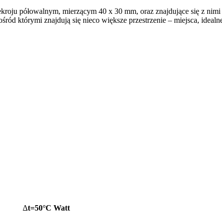
ekroju półowalnym, mierzącym 40 x 30 mm, oraz znajdujące się z nimi w
ód którymi znajdują się nieco większe przestrzenie – miejsca, idealne
∆
t=50°C Watt