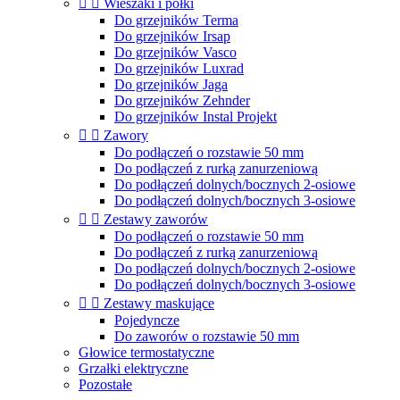


Wieszaki i półki
Do grzejników Terma
Do grzejników Irsap
Do grzejników Vasco
Do grzejników Luxrad
Do grzejników Jaga
Do grzejników Zehnder
Do grzejników Instal Projekt


Zawory
Do podłączeń o rozstawie 50 mm
Do podłączeń z rurką zanurzeniową
Do podłączeń dolnych/bocznych 2-osiowe
Do podłączeń dolnych/bocznych 3-osiowe


Zestawy zaworów
Do podłączeń o rozstawie 50 mm
Do podłączeń z rurką zanurzeniową
Do podłączeń dolnych/bocznych 2-osiowe
Do podłączeń dolnych/bocznych 3-osiowe


Zestawy maskujące
Pojedyncze
Do zaworów o rozstawie 50 mm
Głowice termostatyczne
Grzałki elektryczne
Pozostałe