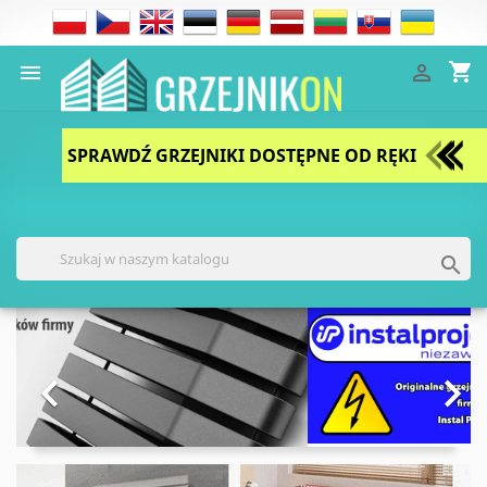
shopping_cart


SPRAWDŹ GRZEJNIKI DOSTĘPNE OD RĘKI

Poprzedni
Nast

