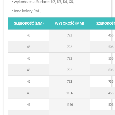
• wykończenia Surfaces K2, K3, K4, X6,
• inne kolory RAL.
GŁĘBOKOŚĆ (MM)
WYSOKOŚĆ (MM)
SZEROKOŚĆ
46
792
456
46
792
506
46
792
556
46
792
606
46
792
756
46
1156
456
46
1156
506