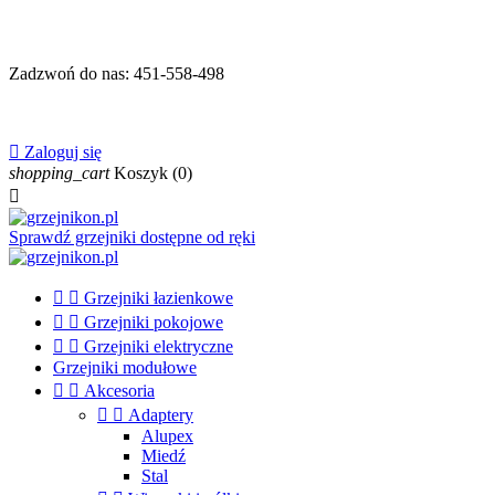
Zadzwoń do nas:
451-558-498

Zaloguj się
shopping_cart
Koszyk
(0)

Sprawdź grzejniki dostępne od ręki


Grzejniki łazienkowe


Grzejniki pokojowe


Grzejniki elektryczne
Grzejniki modułowe


Akcesoria


Adaptery
Alupex
Miedź
Stal