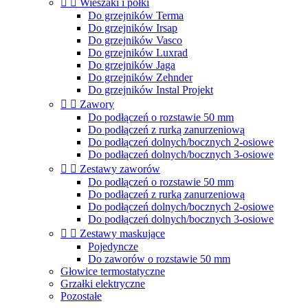


Wieszaki i półki
Do grzejników Terma
Do grzejników Irsap
Do grzejników Vasco
Do grzejników Luxrad
Do grzejników Jaga
Do grzejników Zehnder
Do grzejników Instal Projekt


Zawory
Do podłączeń o rozstawie 50 mm
Do podłączeń z rurką zanurzeniową
Do podłączeń dolnych/bocznych 2-osiowe
Do podłączeń dolnych/bocznych 3-osiowe


Zestawy zaworów
Do podłączeń o rozstawie 50 mm
Do podłączeń z rurką zanurzeniową
Do podłączeń dolnych/bocznych 2-osiowe
Do podłączeń dolnych/bocznych 3-osiowe


Zestawy maskujące
Pojedyncze
Do zaworów o rozstawie 50 mm
Głowice termostatyczne
Grzałki elektryczne
Pozostałe