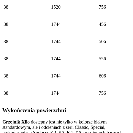
38
1520
756
38
1744
456
38
1744
506
38
1744
556
38
1744
606
38
1744
756
Wykończenia powierzchni
Grzejnik Xilo
dostępny jest nie tylko w kolorze białym
standardowym, ale i odcieniach z serii Classic, Special,
wykończeniach Surfaces K2, K3, K4, X6, oraz innych barwach