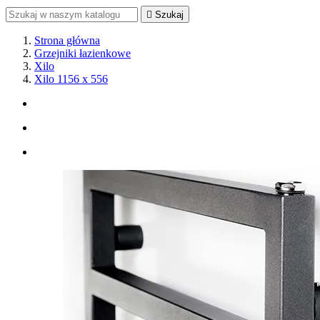

Szukaj
Strona główna
Grzejniki łazienkowe
Xilo
Xilo 1156 x 556