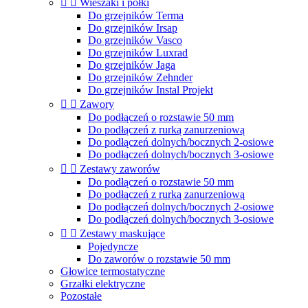


Wieszaki i półki
Do grzejników Terma
Do grzejników Irsap
Do grzejników Vasco
Do grzejników Luxrad
Do grzejników Jaga
Do grzejników Zehnder
Do grzejników Instal Projekt


Zawory
Do podłączeń o rozstawie 50 mm
Do podłączeń z rurką zanurzeniową
Do podłączeń dolnych/bocznych 2-osiowe
Do podłączeń dolnych/bocznych 3-osiowe


Zestawy zaworów
Do podłączeń o rozstawie 50 mm
Do podłączeń z rurką zanurzeniową
Do podłączeń dolnych/bocznych 2-osiowe
Do podłączeń dolnych/bocznych 3-osiowe


Zestawy maskujące
Pojedyncze
Do zaworów o rozstawie 50 mm
Głowice termostatyczne
Grzałki elektryczne
Pozostałe