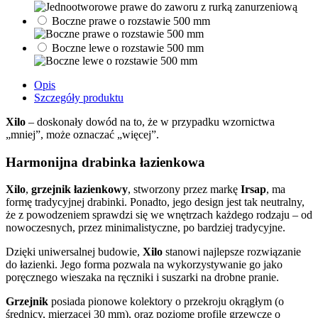
Boczne prawe o rozstawie 500 mm
Boczne lewe o rozstawie 500 mm
Opis
Szczegóły produktu
Xilo
– doskonały dowód na to, że w przypadku wzornictwa
„mniej”, może oznaczać „więcej”.
Harmonijna drabinka łazienkowa
Xilo
,
grzejnik łazienkowy
, stworzony przez markę
Irsap
, ma
formę tradycyjnej drabinki. Ponadto, jego design jest tak neutralny,
że z powodzeniem sprawdzi się we wnętrzach każdego rodzaju – od
nowoczesnych, przez minimalistyczne, po bardziej tradycyjne.
Dzięki uniwersalnej budowie,
Xilo
stanowi najlepsze rozwiązanie
do łazienki. Jego forma pozwala na wykorzystywanie go jako
poręcznego wieszaka na ręczniki i suszarki na drobne pranie.
Grzejnik
posiada pionowe kolektory o przekroju okrągłym (o
średnicy, mierzącej 30 mm), oraz poziome profile grzewcze o