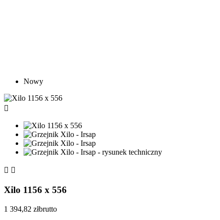
Nowy



Xilo 1156 x 556
1 394,82 zł
brutto