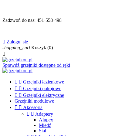
Zadzwoń do nas:
451-558-498

Zaloguj się
shopping_cart
Koszyk
(0)

Sprawdź grzejniki dostępne od ręki


Grzejniki łazienkowe


Grzejniki pokojowe


Grzejniki elektryczne
Grzejniki modułowe


Akcesoria


Adaptery
Alupex
Miedź
Stal