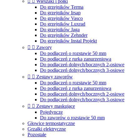


Wieszaki i półki
Do grzejników Terma
Do grzejników Irsap
Do grzejników Vasco
Do grzejników Luxrad
Do grzejników Jaga
Do grzejników Zehnder
Do grzejników Instal Projekt


Zawory
Do podłączeń o rozstawie 50 mm
Do podłączeń z rurką zanurzeniową
Do podłączeń dolnych/bocznych 2-osiowe
Do podłączeń dolnych/bocznych 3-osiowe


Zestawy zaworów
Do podłączeń o rozstawie 50 mm
Do podłączeń z rurką zanurzeniową
Do podłączeń dolnych/bocznych 2-osiowe
Do podłączeń dolnych/bocznych 3-osiowe


Zestawy maskujące
Pojedyncze
Do zaworów o rozstawie 50 mm
Głowice termostatyczne
Grzałki elektryczne
Pozostałe