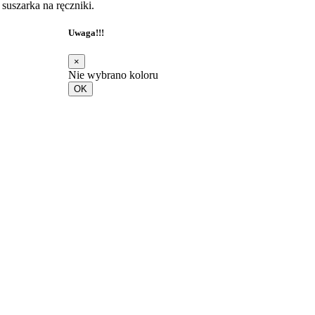
suszarka na ręczniki.
Uwaga!!!
×
Nie wybrano koloru
OK