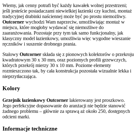
Wiemy, jak cenny potrafi być każdy kawałek wolnej przestrzeni;
jeśli jesteście posiadaczami niewielkiej łazienki czy kuchni, montaż
tradycyjnej drabinki naściennej może być po prostu niemożliwy.
Outcorner
wychodzi Wam naprzeciw, umożliwiając montaż w
miejscu, które mogłoby wydawać się niemożliwe do
zaaranżowania. Pozostaje przy tym tak samo funkcjonalny, jak
klasyczny model łazienkowy, umożliwia więc wygodne wieszanie
ręczników i suszenie drobnego prania.
Stalowy
Outcorner
składa się z pionowych kolektorów o przekroju
kwadratowym 30 x 30 mm, oraz poziomych profili grzewczych,
których przekrój mierzy 30 x 10 mm. Poziome elementy
rozmieszczono tak, by cała konstrukcja pozostała wizualnie lekka i
nieprzytłaczająca.
Kolory
Grzejnik łazienkowy Outcorner
lakierowany jest proszkowo.
Jego perfekcyjne dopasowanie do aranżacji nie będzie stanowić
żadnego problemu – głównie za sprawą aż około 250, dostępnych
odcieni marki.
Informacje techniczne