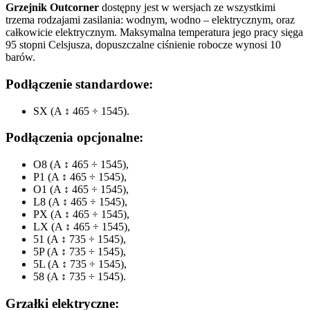
Grzejnik Outcorner
dostępny jest w wersjach ze wszystkimi
trzema rodzajami zasilania: wodnym, wodno – elektrycznym, oraz
całkowicie elektrycznym. Maksymalna temperatura jego pracy sięga
95 stopni Celsjusza, dopuszczalne ciśnienie robocze wynosi 10
barów.
Podłączenie standardowe:
SX (A ↕ 465 ÷ 1545).
Podłączenia opcjonalne:
O8 (A ↕ 465 ÷ 1545),
P1 (A ↕ 465 ÷ 1545),
O1 (A ↕ 465 ÷ 1545),
L8 (A ↕ 465 ÷ 1545),
PX (A ↕ 465 ÷ 1545),
LX (A ↕ 465 ÷ 1545),
51 (A ↕ 735 ÷ 1545),
5P (A ↕ 735 ÷ 1545),
5L (A ↕ 735 ÷ 1545),
58 (A ↕ 735 ÷ 1545).
Grzałki elektryczne: