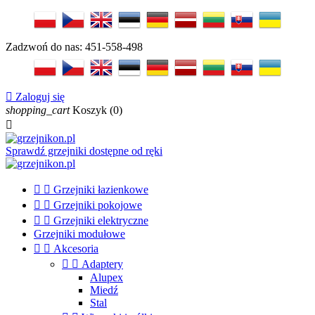
Zadzwoń do nas:
451-558-498

Zaloguj się
shopping_cart
Koszyk
(0)

Sprawdź grzejniki dostępne od ręki


Grzejniki łazienkowe


Grzejniki pokojowe


Grzejniki elektryczne
Grzejniki modułowe


Akcesoria


Adaptery
Alupex
Miedź
Stal