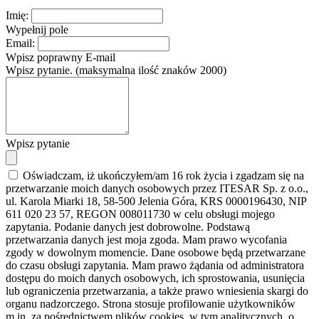
Imię:
Wypełnij pole
Email:
Wpisz poprawny E-mail
Wpisz pytanie. (maksymalna ilość znaków 2000)
Wpisz pytanie
Oświadczam, iż ukończyłem/am 16 rok życia i zgadzam się na
przetwarzanie moich danych osobowych przez ITESAR Sp. z o.o.,
ul. Karola Miarki 18, 58-500 Jelenia Góra, KRS 0000196430, NIP
611 020 23 57, REGON 008011730 w celu obsługi mojego
zapytania. Podanie danych jest dobrowolne. Podstawą
przetwarzania danych jest moja zgoda. Mam prawo wycofania
zgody w dowolnym momencie. Dane osobowe będą przetwarzane
do czasu obsługi zapytania. Mam prawo żądania od administratora
dostępu do moich danych osobowych, ich sprostowania, usunięcia
lub ograniczenia przetwarzania, a także prawo wniesienia skargi do
organu nadzorczego. Strona stosuje profilowanie użytkowników
m.in. za pośrednictwem plików cookies, w tym analitycznych, o