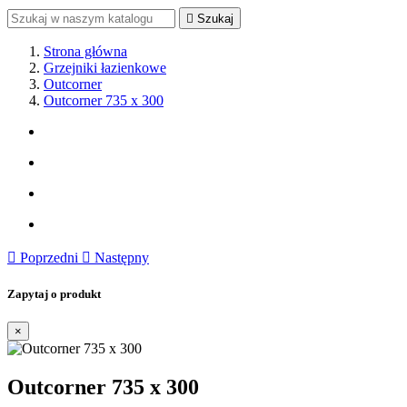

Szukaj
Strona główna
Grzejniki łazienkowe
Outcorner
Outcorner 735 x 300

Poprzedni

Następny
Zapytaj o produkt
×
Outcorner 735 x 300