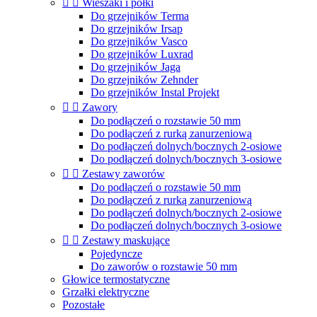


Wieszaki i półki
Do grzejników Terma
Do grzejników Irsap
Do grzejników Vasco
Do grzejników Luxrad
Do grzejników Jaga
Do grzejników Zehnder
Do grzejników Instal Projekt


Zawory
Do podłączeń o rozstawie 50 mm
Do podłączeń z rurką zanurzeniową
Do podłączeń dolnych/bocznych 2-osiowe
Do podłączeń dolnych/bocznych 3-osiowe


Zestawy zaworów
Do podłączeń o rozstawie 50 mm
Do podłączeń z rurką zanurzeniową
Do podłączeń dolnych/bocznych 2-osiowe
Do podłączeń dolnych/bocznych 3-osiowe


Zestawy maskujące
Pojedyncze
Do zaworów o rozstawie 50 mm
Głowice termostatyczne
Grzałki elektryczne
Pozostałe