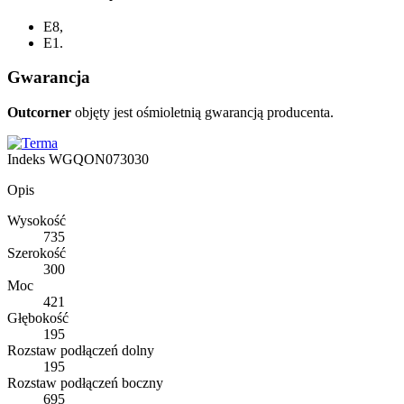
E8,
E1.
Gwarancja
Outcorner
objęty jest ośmioletnią gwarancją producenta.
Indeks
WGQON073030
Opis
Wysokość
735
Szerokość
300
Moc
421
Głębokość
195
Rozstaw podłączeń dolny
195
Rozstaw podłączeń boczny
695